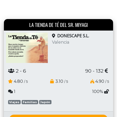
LA TIENDA DE TÉ DEL SR. MIYAGI
DONESCAPE S.L.
Valencia
2
- 6
90 - 132
4.80
3.10
4.90
/ 5
/ 5
/ 5
1
100%
Viajes
Familias
Japón