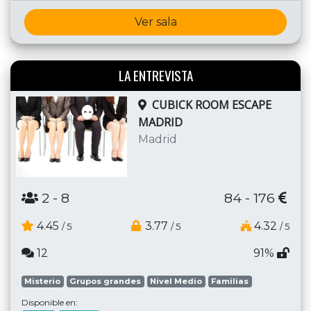
Ver sala
LA ENTREVISTA
CUBICK ROOM ESCAPE
MADRID
Madrid
2
- 8
84 - 176
4.45
3.77
4.32
/ 5
/ 5
/ 5
12
91%
Misterio
Grupos grandes
Nivel Medio
Familias
Disponible en: