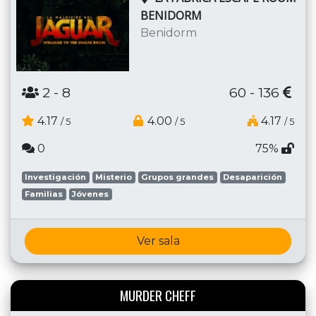
BENIDORM
Benidorm
2
- 8
60 - 136
4.17
4.00
4.17
/ 5
/ 5
/ 5
0
75%
Investigación
Misterio
Grupos grandes
Desaparición
Familias
Jóvenes
Ver sala
MURDER CHEFF