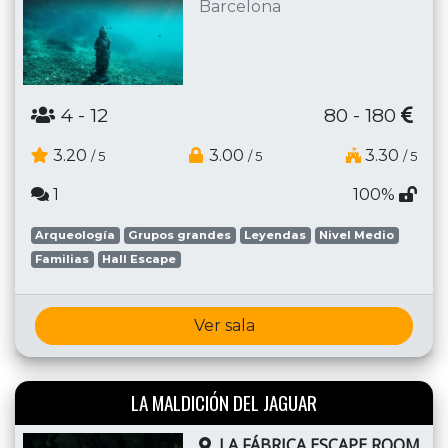
Barcelona
4
- 12
80 - 180
3.20
3.00
3.30
/ 5
/ 5
/ 5
1
100%
Arqueología
Grupos grandes
Leyendas
Nivel Medio
Familias
Hall Escape
Ver sala
LA MALDICIÓN DEL JAGUAR
LA FÁBRICA ESCAPE ROOM