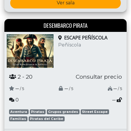
Ver sala
DESEMBARCO PIRATA
ESCAPE PEÑÍSCOLA
Peñíscola
2
- 20
Consultar precio
─
─
─
/ 5
/ 5
/ 5
0
─
Aventura
Piratas
Grupos grandes
Street Escape
Familias
Piratas del Caribe