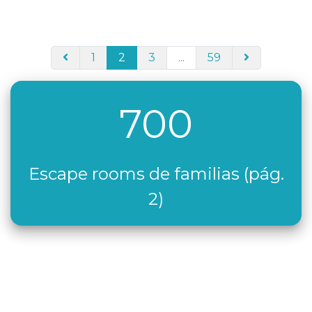
1
2
3
...
59
700
Escape rooms de familias (pág.
2)