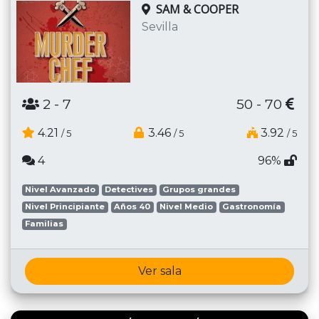
SAM & COOPER
Sevilla
2
- 7
50 - 70
4.21
3.46
3.92
/ 5
/ 5
/ 5
4
96%
Nivel Avanzado
Detectives
Grupos grandes
Nivel Principiante
Años 40
Nivel Medio
Gastronomía
Familias
Ver sala