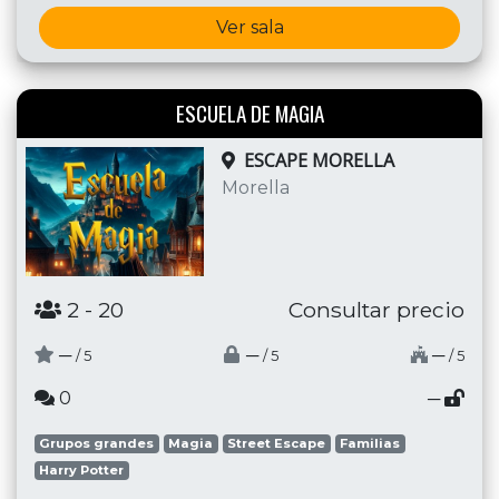
Ver sala
ESCUELA DE MAGIA
ESCAPE MORELLA
Morella
2
- 20
Consultar precio
─
─
─
/ 5
/ 5
/ 5
0
─
Grupos grandes
Magia
Street Escape
Familias
Harry Potter