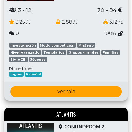
3
- 12
70 - 84
3.25
2.88
3.12
/ 5
/ 5
/ 5
0
100%
Investigación
Modo competición
Misterio
Nivel Avanzado
Templarios
Grupos grandes
Familias
Siglo XIII
Jóvenes
Disponible en:
Inglés
Español
Ver sala
ATLANTIS
CONUNDROOM 2