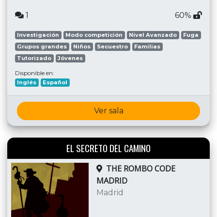
1
60%
Investigación
Modo competición
Nivel Avanzado
Fuga
Grupos grandes
Niños
Secuestro
Familias
Tutorizado
Jóvenes
Disponible en:
Inglés
Español
Ver sala
EL SECRETO DEL CAMINO
THE ROMBO CODE
MADRID
Madrid