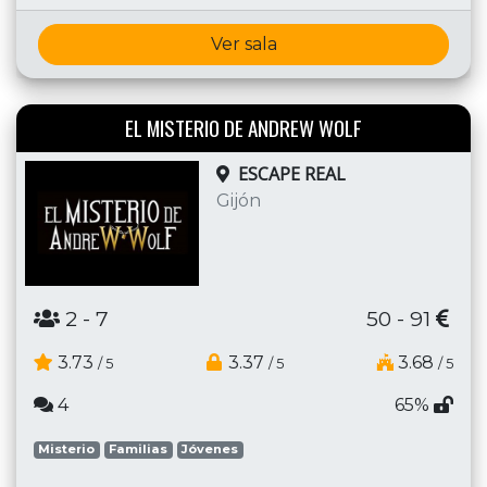
Ver sala
EL MISTERIO DE ANDREW WOLF
ESCAPE REAL
Gijón
2
- 7
50 - 91
3.73
3.37
3.68
/ 5
/ 5
/ 5
4
65%
Misterio
Familias
Jóvenes