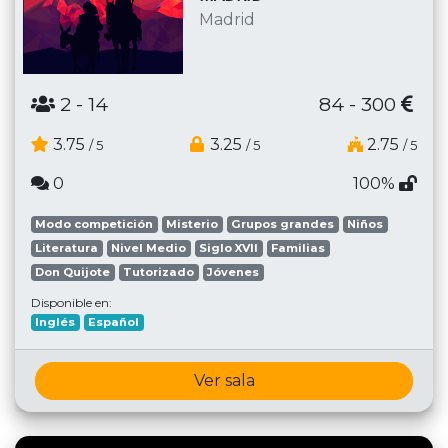
Madrid
2
- 14
84 - 300
3.75
3.25
2.75
/ 5
/ 5
/ 5
0
100%
Modo competición
Misterio
Grupos grandes
Niños
Literatura
Nivel Medio
Siglo XVII
Familias
Don Quijote
Tutorizado
Jóvenes
Disponible en:
Inglés
Español
Ver sala