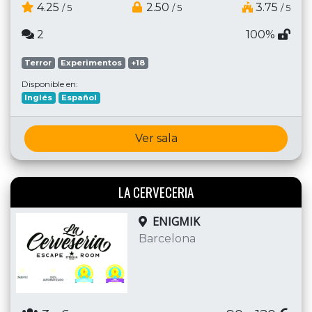
4.25
2.50
3.75
/ 5
/ 5
/ 5
2
100%
Terror
Experimentos
+18
Disponible en:
Inglés
Español
Ver sala
LA CERVECERIA
ENIGMIK
Barcelona