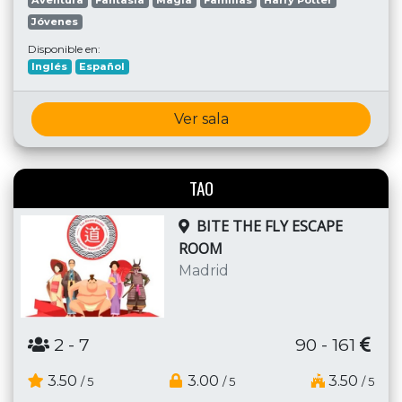
Aventura
Fantasía
Magia
Familias
Harry Potter
Jóvenes
Disponible en:
Inglés
Español
Ver sala
TAO
BITE THE FLY ESCAPE
ROOM
Madrid
2
- 7
90 - 161
3.50
3.00
3.50
/ 5
/ 5
/ 5