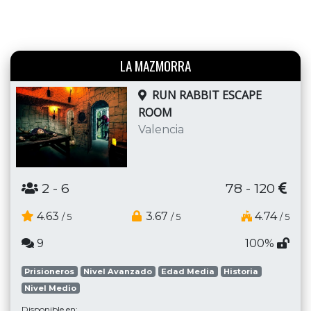
LA MAZMORRA
RUN RABBIT ESCAPE
ROOM
Valencia
2
- 6
78 - 120
4.63
3.67
4.74
/ 5
/ 5
/ 5
9
100%
Prisioneros
Nivel Avanzado
Edad Media
Historia
Nivel Medio
Disponible en: