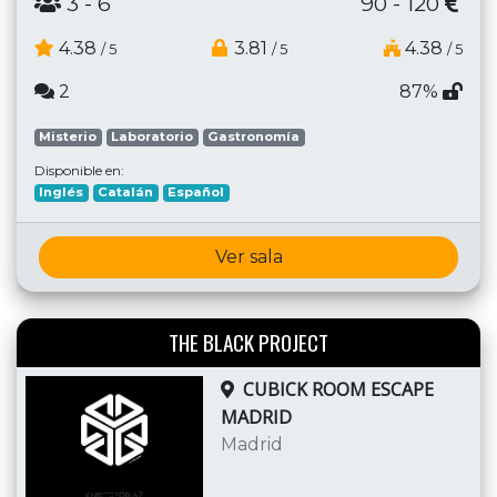
3
- 6
90 - 120
4.38
3.81
4.38
/ 5
/ 5
/ 5
2
87%
Misterio
Laboratorio
Gastronomía
Disponible en:
Inglés
Catalán
Español
Ver sala
THE BLACK PROJECT
CUBICK ROOM ESCAPE
MADRID
Madrid