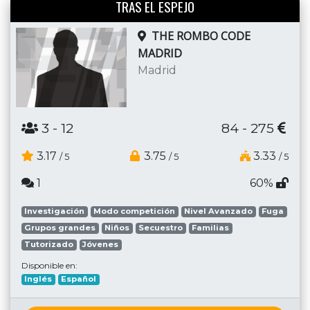
TRAS EL ESPEJO
THE ROMBO CODE
MADRID
Madrid
3
- 12
84 - 275
3.17
3.75
3.33
/ 5
/ 5
/ 5
1
60%
Investigación
Modo competición
Nivel Avanzado
Fuga
Grupos grandes
Niños
Secuestro
Familias
Tutorizado
Jóvenes
Disponible en:
Inglés
Español