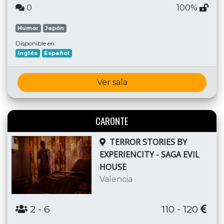
0
100%
Humor
Japón
Disponible en:
Inglés
Español
Ver sala
CARONTE
TERROR STORIES BY
EXPERIENCITY - SAGA EVIL
HOUSE
Valencia
2
- 6
110 - 120