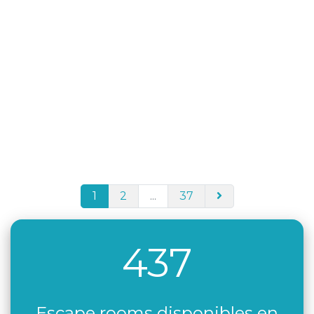
1
2
...
37
437
Escape rooms disponibles en