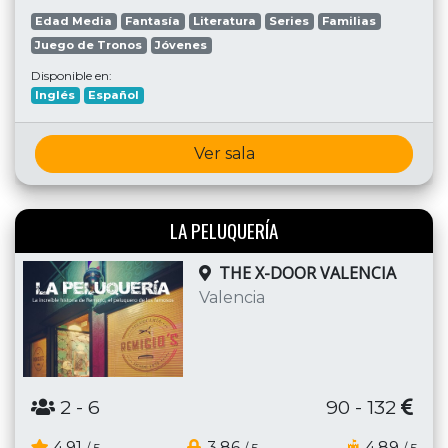
Edad Media
Fantasía
Literatura
Series
Familias
Juego de Tronos
Jóvenes
Disponible en:
Inglés
Español
Ver sala
LA PELUQUERÍA
THE X-DOOR VALENCIA
Valencia
2
- 6
90 - 132
4.91
3.86
4.89