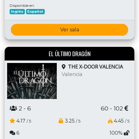
Disponible en:
Inglés
Español
Ver sala
EL ÚLTIMO DRAGÓN
THE X-DOOR VALENCIA
Valencia
2
- 6
60 - 102
4.17
3.25
4.45
/ 5
/ 5
/ 5
6
100%