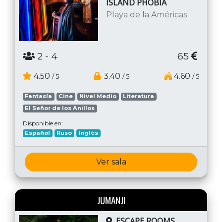
ISLAND PHOBIA
Playa de la Américas
2
- 4
65
4.50
3.40
4.60
/ 5
/ 5
/ 5
Fantasía
Cine
Nivel Medio
Literatura
El Señor de los Anillos
Disponible en:
Español
Ruso
Inglés
Ver sala
JUMANJI
ESCAPE ROOMS