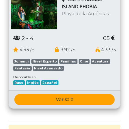
ISLAND PHOBIA
Playa de la Américas
2
- 4
65
4.33
3.92
4.33
/ 5
/ 5
/ 5
Jumanji
Nivel Experto
Familias
Cine
Aventura
Fantasía
Nivel Avanzado
Disponible en:
Ruso
Inglés
Español
Ver sala