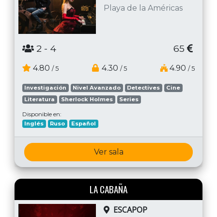
Playa de la Américas
2
- 4
65
4.80
4.30
4.90
/ 5
/ 5
/ 5
Investigación
Nivel Avanzado
Detectives
Cine
Literatura
Sherlock Holmes
Series
Disponible en:
Inglés
Ruso
Español
Ver sala
LA CABAÑA
ESCAPOP