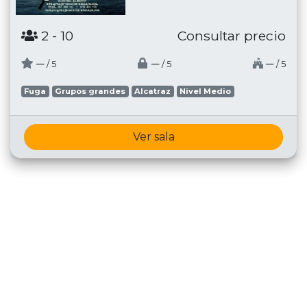
2
- 10
Consultar precio
─
─
─
/ 5
/ 5
/ 5
Fuga
Grupos grandes
Alcatraz
Nivel Medio
Ver sala