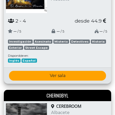
2
- 4
desde 44.9
─
─
─
/ 5
/ 5
/ 5
Investigación
Asesinato
Misterio
Detectives
Historia
Exterior
Street Escape
Disponible en:
Inglés
Español
Ver sala
CHERNOBYL
CEREBROOM
Albacete