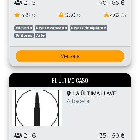
2
- 5
40 - 65
4.81
3.50
4.62
/ 5
/ 5
/ 5
Misterio
Nivel Avanzado
Nivel Principiante
Pintores
Arte
Ver sala
EL ÚLTIMO CASO
LA ÚLTIMA LLAVE
Albacete
2
- 6
35 - 60