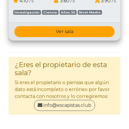
4.10
3.60
3.90
/ 5
/ 5
/ 5
Investigación
Ciencia
Años 30
Nivel Medio
Ver sala
¿Eres el propietario de esta
sala?
Si eres el propietario o piensas que algún
dato está incompleto o erróneo por favor
contacta con nosotros y lo corregiremos:
info@escapistas.club