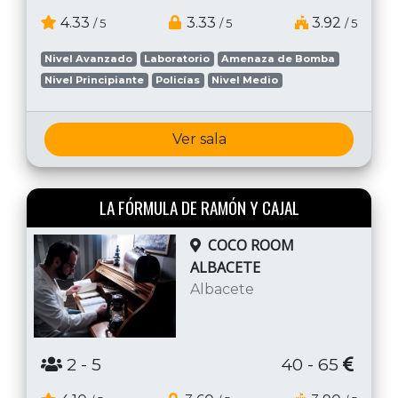
4.33
3.33
3.92
/ 5
/ 5
/ 5
Nivel Avanzado
Laboratorio
Amenaza de Bomba
Nivel Principiante
Policías
Nivel Medio
Ver sala
LA FÓRMULA DE RAMÓN Y CAJAL
COCO ROOM
ALBACETE
Albacete
2
- 5
40 - 65