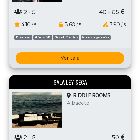
2
- 5
40 - 65
4.10
3.60
3.90
/ 5
/ 5
/ 5
Ciencia
Años 30
Nivel Medio
Investigación
Ver sala
SALA LEY SECA
RIDDLE ROOMS
Albacete
2
- 5
50