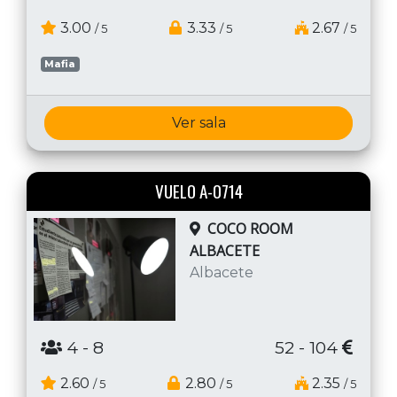
3.00
3.33
2.67
/ 5
/ 5
/ 5
Mafia
Ver sala
VUELO A-0714
COCO ROOM
ALBACETE
Albacete
4
- 8
52 - 104
2.60
2.80
2.35
/ 5
/ 5
/ 5