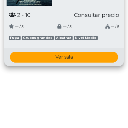
2
- 10
Consultar precio
─
─
─
/ 5
/ 5
/ 5
Fuga
Grupos grandes
Alcatraz
Nivel Medio
Ver sala