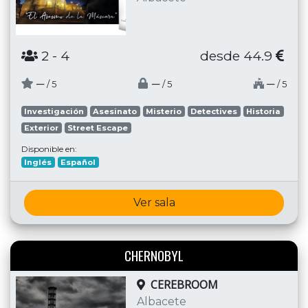
2
- 4
desde 44.9
─
─
─
/ 5
/ 5
/ 5
Investigación
Asesinato
Misterio
Detectives
Historia
Exterior
Street Escape
Disponible en:
Inglés
Español
Ver sala
CHERNOBYL
CEREBROOM
Albacete