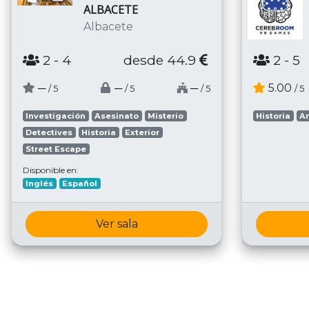
ALBACETE
Albacete
2
- 4
desde 44.9
2
- 5
─
─
─
5.00
/ 5
/ 5
/ 5
/ 5
Investigación
Asesinato
Misterio
Historia
A
Detectives
Historia
Exterior
Street Escape
Disponible en:
Inglés
Español
Ver sala