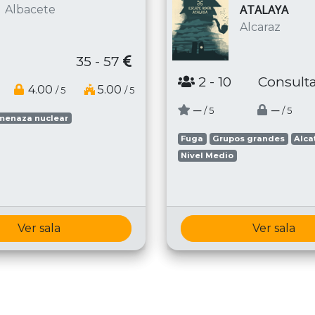
ATALAYA
Albacete
Alcaraz
35 - 57
2
- 10
Consulta
4.00
5.00
/ 5
/ 5
─
─
/ 5
/ 5
menaza nuclear
Fuga
Grupos grandes
Alca
Nivel Medio
Ver sala
Ver sala