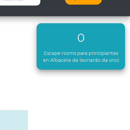
0
Escape rooms para principiantes
en Albacete de leonardo da vinci