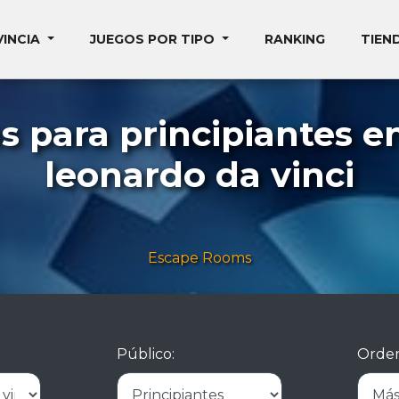
VINCIA
JUEGOS POR TIPO
RANKING
TIEN
 para principiantes e
leonardo da vinci
Escape Rooms
Público:
Orden