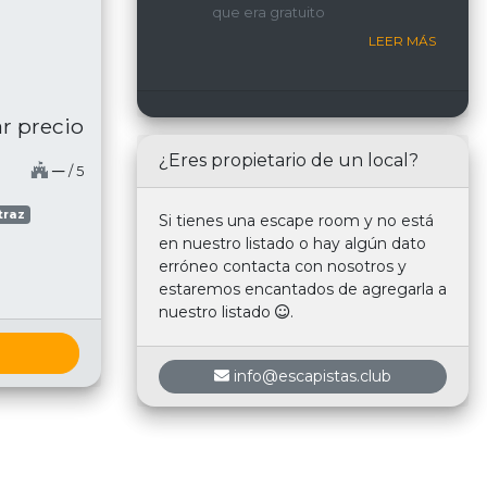
que era gratuito
nosotros.
LEER MÁS
r precio
¿Eres propietario de un local?
─
/ 5
traz
Si tienes una escape room y no está
en nuestro listado o hay algún dato
erróneo contacta con nosotros y
estaremos encantados de agregarla a
nuestro listado
.
info@escapistas.club