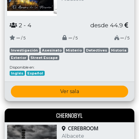
2
- 4
desde 44.9
─
─
─
/ 5
/ 5
/ 5
Investigación
Asesinato
Misterio
Detectives
Historia
Exterior
Street Escape
Disponible en:
Inglés
Español
Ver sala
CHERNOBYL
CEREBROOM
Albacete