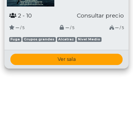
2
- 10
Consultar precio
─
─
─
/ 5
/ 5
/ 5
Fuga
Grupos grandes
Alcatraz
Nivel Medio
Ver sala