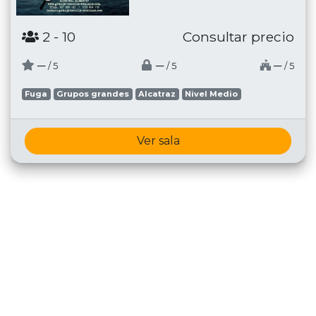
2
- 10
Consultar precio
─
─
─
/ 5
/ 5
/ 5
Fuga
Grupos grandes
Alcatraz
Nivel Medio
Ver sala