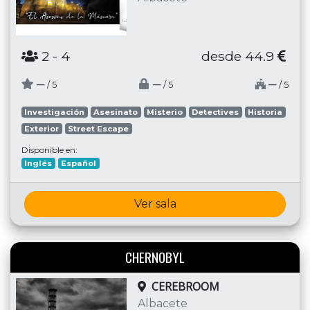
2
- 4
desde 44.9
─
─
─
/ 5
/ 5
/ 5
Investigación
Asesinato
Misterio
Detectives
Historia
Exterior
Street Escape
Disponible en:
Inglés
Español
Ver sala
CHERNOBYL
CEREBROOM
Albacete