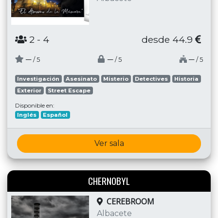
2
- 4
desde 44.9
─
─
─
/ 5
/ 5
/ 5
Investigación
Asesinato
Misterio
Detectives
Historia
Exterior
Street Escape
Disponible en:
Inglés
Español
Ver sala
CHERNOBYL
CEREBROOM
Albacete