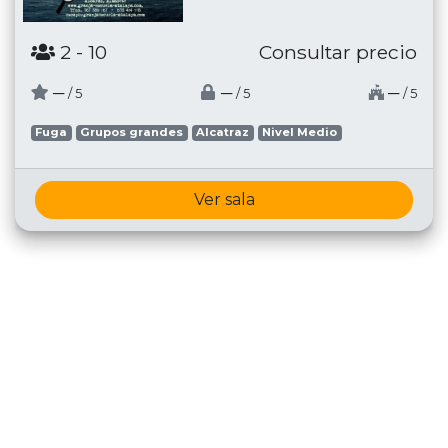
2
- 10
Consultar precio
─
─
─
/ 5
/ 5
/ 5
Fuga
Grupos grandes
Alcatraz
Nivel Medio
Ver sala