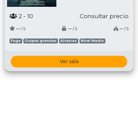
2
- 10
Consultar precio
─
─
─
/ 5
/ 5
/ 5
Fuga
Grupos grandes
Alcatraz
Nivel Medio
Ver sala