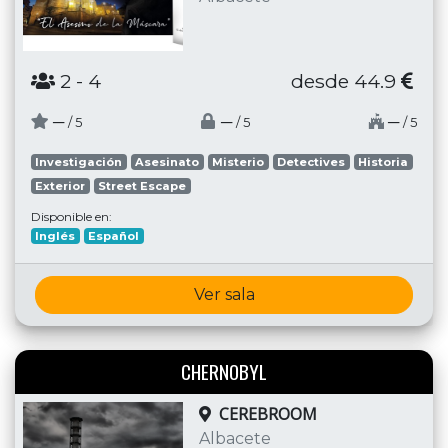
2
- 4
desde 44.9
─
─
─
/ 5
/ 5
/ 5
Investigación
Asesinato
Misterio
Detectives
Historia
Exterior
Street Escape
Disponible en:
Inglés
Español
Ver sala
CHERNOBYL
CEREBROOM
Albacete