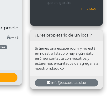
que era gratuito
nosotros.
LEER MÁS
r precio
¿Eres propietario de un local?
─
/ 5
traz
Si tienes una escape room y no está
en nuestro listado o hay algún dato
erróneo contacta con nosotros y
estaremos encantados de agregarla a
nuestro listado
.
info@escapistas.club