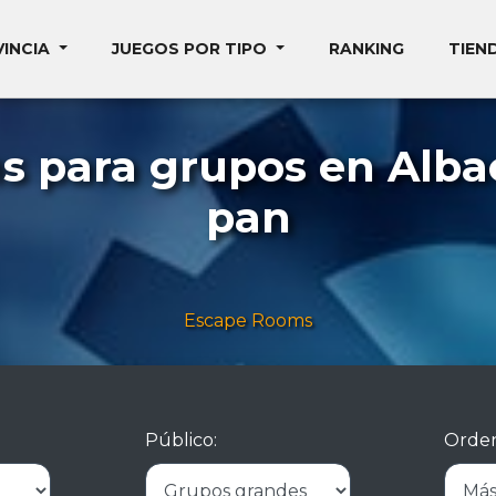
VINCIA
JUEGOS POR TIPO
RANKING
TIEN
 para grupos en Alba
pan
Escape Rooms
Público:
Orden