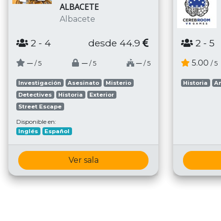
ALBACETE
Albacete
2
- 4
desde 44.9
2
- 5
─
─
─
5.00
/ 5
/ 5
/ 5
/ 5
Investigación
Asesinato
Misterio
Historia
A
Detectives
Historia
Exterior
Street Escape
Disponible en:
Inglés
Español
Ver sala