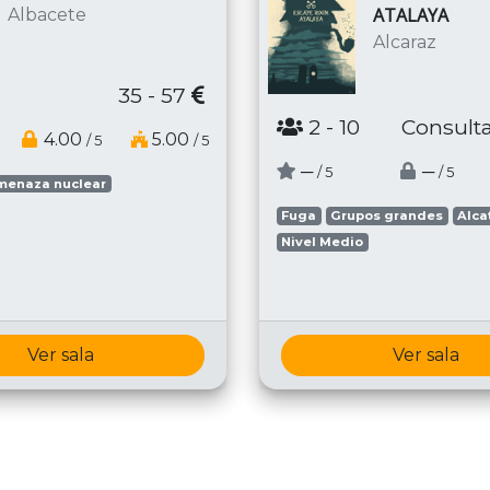
ATALAYA
Albacete
Alcaraz
35 - 57
2
- 10
Consulta
4.00
5.00
/ 5
/ 5
─
─
/ 5
/ 5
menaza nuclear
Fuga
Grupos grandes
Alca
Nivel Medio
Ver sala
Ver sala