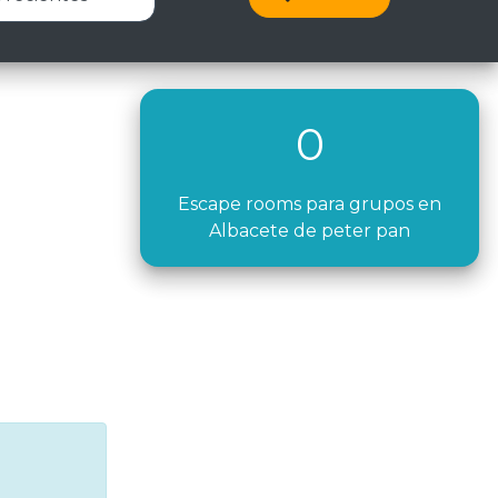
0
Escape rooms para grupos en
Albacete de peter pan