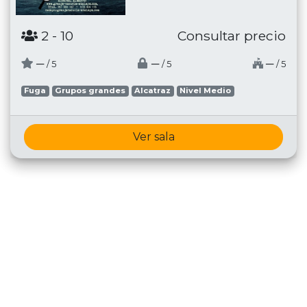
2
- 10
Consultar precio
─
─
─
/ 5
/ 5
/ 5
Fuga
Grupos grandes
Alcatraz
Nivel Medio
Ver sala