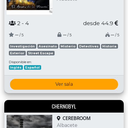
2
- 4
desde 44.9
─
─
─
/ 5
/ 5
/ 5
Investigación
Asesinato
Misterio
Detectives
Historia
Exterior
Street Escape
Disponible en:
Inglés
Español
Ver sala
CHERNOBYL
CEREBROOM
Albacete