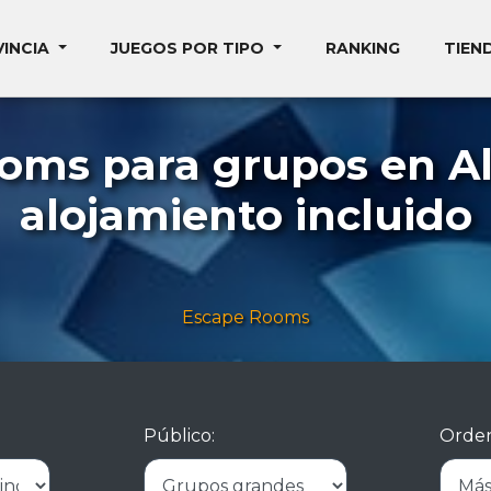
VINCIA
JUEGOS POR TIPO
RANKING
TIEN
oms para grupos en A
alojamiento incluido
Escape Rooms
Público:
Orden