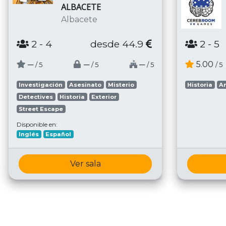
ALBACETE
Albacete
2
- 4
desde 44.9
2
- 5
─
─
─
5.00
/ 5
/ 5
/ 5
/ 5
Investigación
Asesinato
Misterio
Historia
A
Detectives
Historia
Exterior
Street Escape
Disponible en:
Inglés
Español
Ver sala