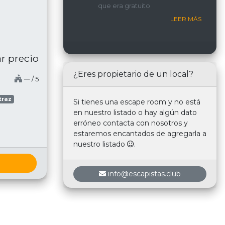
que era gratuito
nosotros.
LEER MÁS
r precio
¿Eres propietario de un local?
─
/ 5
traz
Si tienes una escape room y no está
en nuestro listado o hay algún dato
erróneo contacta con nosotros y
estaremos encantados de agregarla a
nuestro listado
.
info@escapistas.club