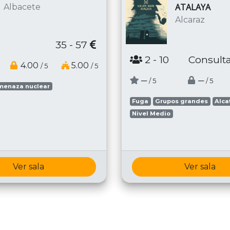
ATALAYA
Albacete
Alcaraz
35 - 57
2
- 10
Consulta
4.00
5.00
/ 5
/ 5
─
─
/ 5
/ 5
menaza nuclear
Fuga
Grupos grandes
Alca
Nivel Medio
Ver sala
Ver sala