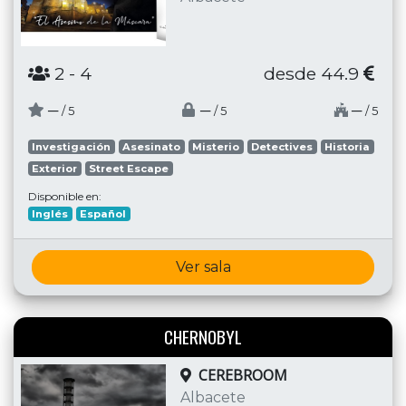
2
- 4
desde 44.9
─
─
─
/ 5
/ 5
/ 5
Investigación
Asesinato
Misterio
Detectives
Historia
Exterior
Street Escape
Disponible en:
Inglés
Español
Ver sala
CHERNOBYL
CEREBROOM
Albacete