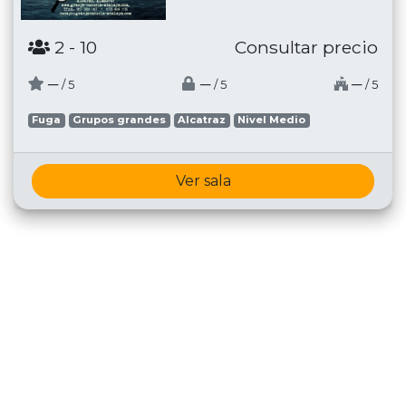
2
- 10
Consultar precio
─
─
─
/ 5
/ 5
/ 5
Fuga
Grupos grandes
Alcatraz
Nivel Medio
Ver sala