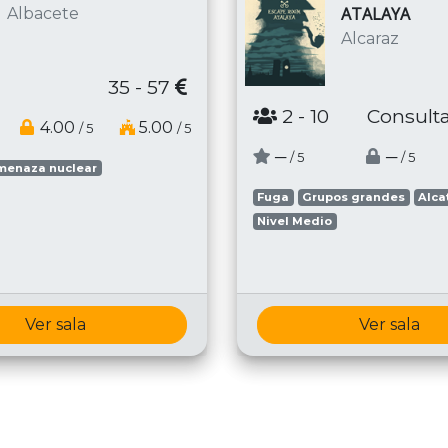
ATALAYA
Albacete
Alcaraz
35 - 57
2
- 10
Consulta
4.00
5.00
/ 5
/ 5
─
─
/ 5
/ 5
menaza nuclear
Fuga
Grupos grandes
Alca
Nivel Medio
Ver sala
Ver sala