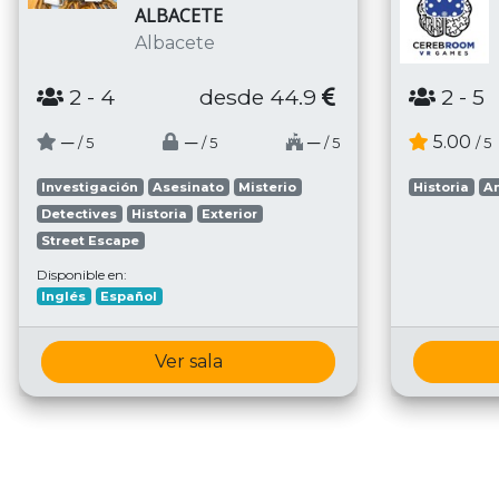
ALBACETE
Albacete
2
- 4
desde 44.9
2
- 5
─
─
─
5.00
/ 5
/ 5
/ 5
/ 5
Investigación
Asesinato
Misterio
Historia
A
Detectives
Historia
Exterior
Street Escape
Disponible en:
Inglés
Español
Ver sala