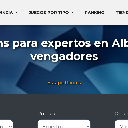
VINCIA
JUEGOS POR TIPO
RANKING
TIEN
s para expertos en Alb
vengadores
Escape Rooms
Público:
Orden