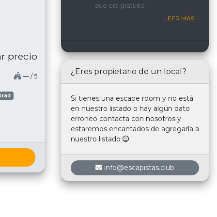
que era gratuito
nosotros.
LEER MÁS
r precio
¿Eres propietario de un local?
─
/ 5
traz
Si tienes una escape room y no está
en nuestro listado o hay algún dato
erróneo contacta con nosotros y
estaremos encantados de agregarla a
nuestro listado
.
info@escapistas.club