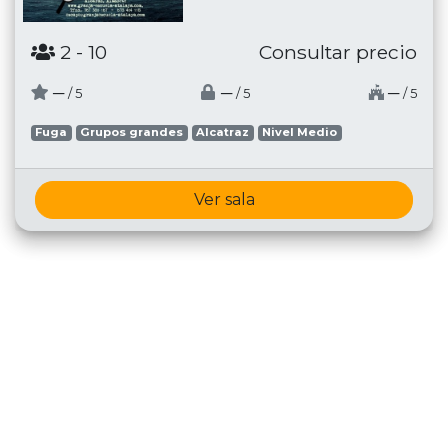
2
- 10
Consultar precio
─
─
─
/ 5
/ 5
/ 5
Fuga
Grupos grandes
Alcatraz
Nivel Medio
Ver sala