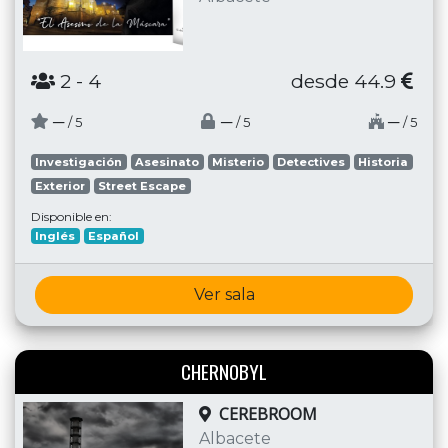
2
- 4
desde 44.9
─
─
─
/ 5
/ 5
/ 5
Investigación
Asesinato
Misterio
Detectives
Historia
Exterior
Street Escape
Disponible en:
Inglés
Español
Ver sala
CHERNOBYL
CEREBROOM
Albacete