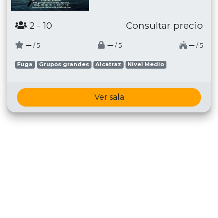
2
- 10
Consultar precio
─
─
─
/ 5
/ 5
/ 5
Fuga
Grupos grandes
Alcatraz
Nivel Medio
Ver sala