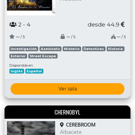
2
- 4
desde 44.9
─
─
─
/ 5
/ 5
/ 5
Investigación
Asesinato
Misterio
Detectives
Historia
Exterior
Street Escape
Disponible en:
Inglés
Español
Ver sala
CHERNOBYL
CEREBROOM
Albacete