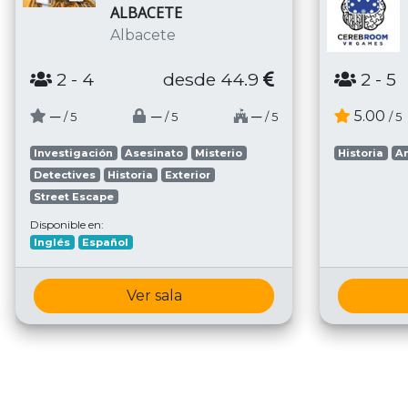
ALBACETE
Albacete
2
- 4
desde 44.9
2
- 5
─
─
─
5.00
/ 5
/ 5
/ 5
/ 5
Investigación
Asesinato
Misterio
Historia
A
Detectives
Historia
Exterior
Street Escape
Disponible en:
Inglés
Español
Ver sala