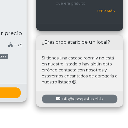
que era gratuito
nosotros.
LEER MÁS
r precio
¿Eres propietario de un local?
─
/ 5
traz
Si tienes una escape room y no está
en nuestro listado o hay algún dato
erróneo contacta con nosotros y
estaremos encantados de agregarla a
nuestro listado
.
info@escapistas.club