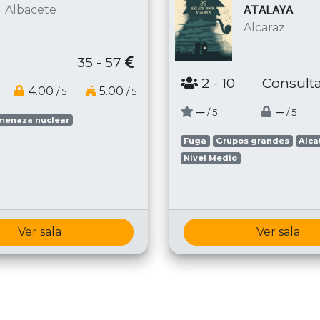
ATALAYA
Albacete
Alcaraz
35 - 57
2
- 10
Consulta
4.00
5.00
/ 5
/ 5
─
─
/ 5
/ 5
menaza nuclear
Fuga
Grupos grandes
Alca
Nivel Medio
Ver sala
Ver sala