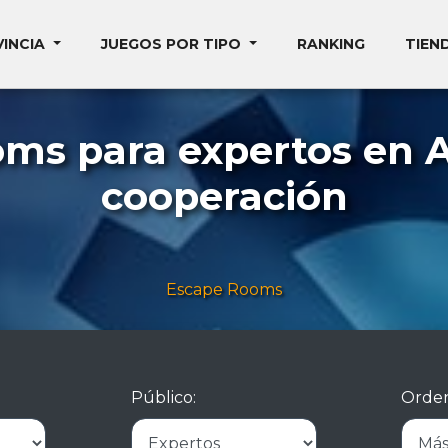
VINCIA
JUEGOS POR TIPO
RANKING
TIEN
ms para expertos en 
cooperación
Escape Rooms
Público:
Orden