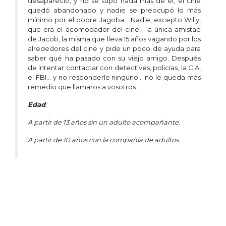
desapareció, y no se supo nada más de él, el cine
quedó abandonado y nadie se preocupó lo más
mínimo por el pobre Jagoba… Nadie, excepto Willy,
que era el acomodador del cine, la única amistad
de Jacob, la misma que lleva 15 años vagando por los
alrededores del cine y pide un poco de ayuda para
saber qué ha pasado con su viejo amigo. Después
de intentar contactar con detectives, policías, la CIA,
el FBI… y no responderle ninguno… no le queda más
remedio que llamaros a vosotros.
Edad
:
A partir de 13 años sin un adulto acompañante.
A partir de 10 años con la compañía de adultos.