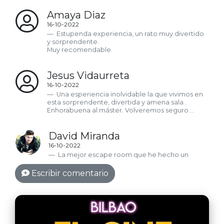
Amaya Diaz
16-10-2022
Estupenda experiencia, un rato muy divertido
y sorprendente.
Muy recomendable.
Jesus Vidaurreta
16-10-2022
Una esperiencia inolvidable la que vivimos en
esta sorprendente, divertida y amena sala .
Enhorabuena al máster. Volveremos seguro....
David Miranda
16-10-2022
La mejor escape room que he hecho un
nunca, es increíble, la ambientación
espectacular y asombrosa, y todo el juego muy
Escribir comentario
muy divertido, volveré seguro!
María Cruz Martín
16-10-2022
Una pasada de sala. No paramos de reír