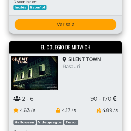
Disponible en:
Inglés
Español
Ver sala
EL COLEGIO DE MIDWICH
SILENT TOWN
Basauri
2
- 6
90 - 170
4.83
4.17
4.89
/ 5
/ 5
/ 5
Halloween
Videojuegos
Terror