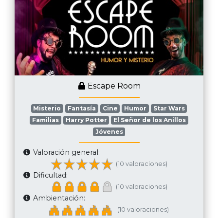
Escape Room
Misterio
Fantasía
Cine
Humor
Star Wars
Familias
Harry Potter
El Señor de los Anillos
Jóvenes
Valoración general:
(10 valoraciones)
Dificultad:
(10 valoraciones)
Ambientación:
(10 valoraciones)