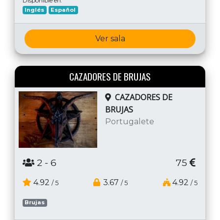
Disponible en:
Inglés
Español
Ver sala
CAZADORES DE BRUJAS
CAZADORES DE
BRUJAS
Portugalete
2
- 6
75
4.92
3.67
4.92
/ 5
/ 5
/ 5
Brujas