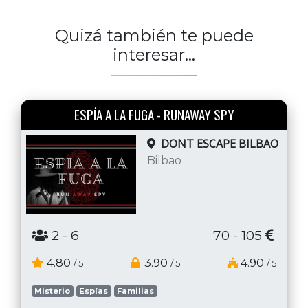
Quizá también te puede
interesar...
ESPÍA A LA FUGA - RUNAWAY SPY
DONT ESCAPE BILBAO
Bilbao
2
- 6
70 - 105
4.80
3.90
4.90
/ 5
/ 5
/ 5
Misterio
Espías
Familias