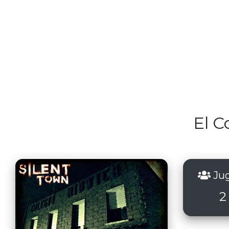
El C
Jug
2