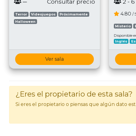
─
Consultar precio
2
- 6
4.80
/ 
Terror
Videojuegos
Próximamente
Halloween
Misterio
Disponible e
Inglés
Es
Ver sala
¿Eres el propietario de esta sala?
Si eres el propietario o piensas que algún dato e