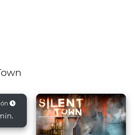
 Town
ión
min.