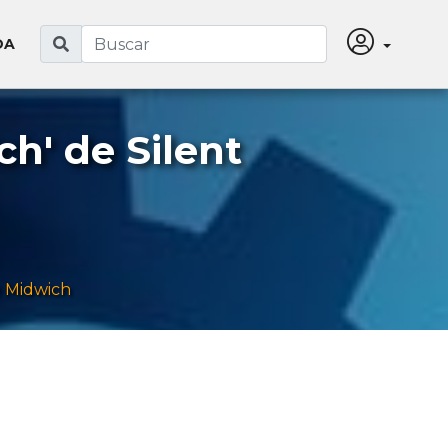
DA
h' de Silent
e Midwich