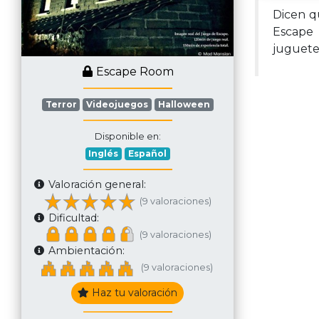
Dicen q
Escape 
juguetes
Escape Room
Terror
Videojuegos
Halloween
Disponible en:
Inglés
Español
Valoración general:
(9 valoraciones)
Dificultad:
(9 valoraciones)
Ambientación:
(9 valoraciones)
Haz tu valoración