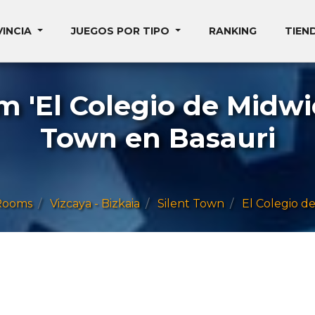
VINCIA
JUEGOS POR TIPO
RANKING
TIEN
 'El Colegio de Midwic
Town en Basauri
Rooms
Vizcaya - Bizkaia
Silent Town
El Colegio d