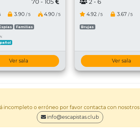
70 - 105
2
- 6
3.90
4.90
4.92
3.67
5
/ 5
/ 5
/ 5
/ 5
Espías
Familias
Brujas
n:
pañol
Ver sala
Ver sala
stá incompleto o erróneo por favor contacta con nosotros
info@escapistas.club