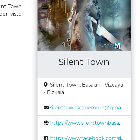
lent Town
er visto
Silent Town
Silent Town
,
Basauri
-
Vizcaya
- Bizkaia
silenttownscaperoom@gmail.com
https://www.silenttownbasauri.com/
https://www.facebook.com/silenttownescaperoom/