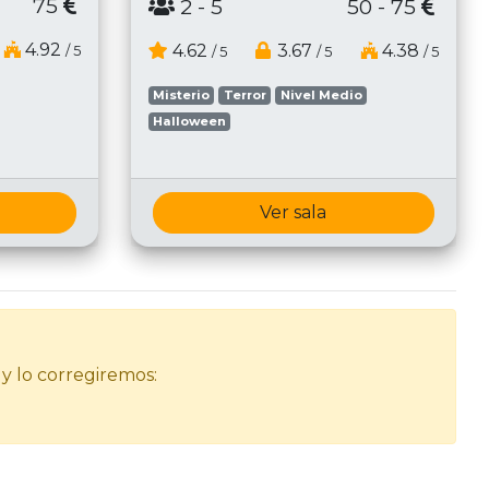
75
2
- 5
50 - 75
4.92
4.62
3.67
4.38
/ 5
/ 5
/ 5
/ 5
Misterio
Terror
Nivel Medio
Halloween
Ver sala
 y lo corregiremos: