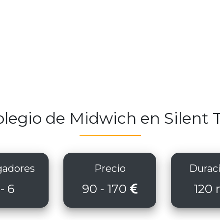
olegio de Midwich en Silent
adores
Precio
Durac
 - 6
90 - 170
120 