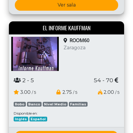
Ver sala
EL INFORME KAUFFMAN
ROOM60
Zaragoza
2
- 5
54 - 70
3.00
2.75
2.00
/ 5
/ 5
/ 5
Robo
Banco
Nivel Medio
Familias
Disponible en:
Inglés
Español