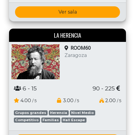
Ver sala
LA HERENCIA
ROOM60
Zaragoza
6
- 15
90 - 225
4.00
3.00
2.00
/ 5
/ 5
/ 5
Grupos grandes
Herencia
Nivel Medio
Competitivo
Familias
Hall Escape