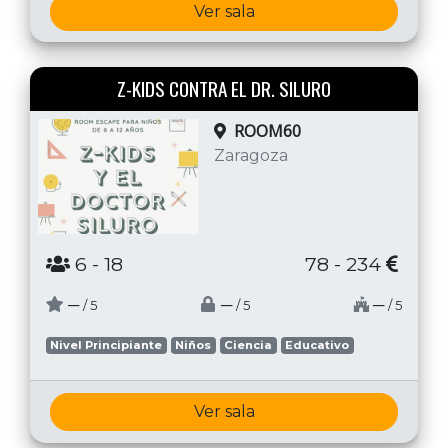
Ver sala
Z-KIDS CONTRA EL DR. SILURO
ROOM60
Zaragoza
6
- 18
78 - 234
─
─
─
/ 5
/ 5
/ 5
Nivel Principiante
Niños
Ciencia
Educativo
Ver sala