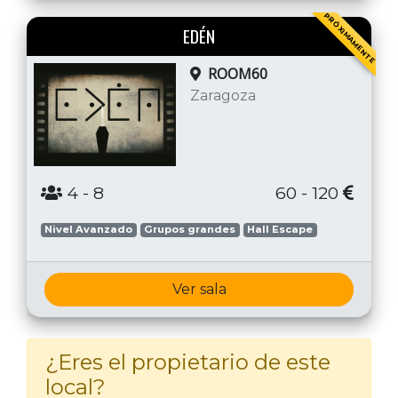
PRÓXIMAMENTE
EDÉN
ROOM60
Zaragoza
4
- 8
60 - 120
Nivel Avanzado
Grupos grandes
Hall Escape
Ver sala
¿Eres el propietario de este
local?