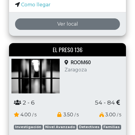
Como llegar
Ver local
EL PRESO 136
ROOM60
Zaragoza
2
- 6
54 - 84
4.00
3.50
3.00
/ 5
/ 5
/ 5
Investigación
Nivel Avanzado
Detectives
Familias