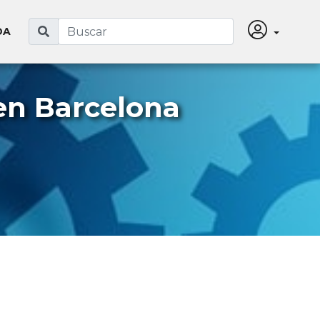
DA
en Barcelona