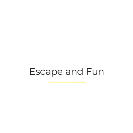
Escape and Fun