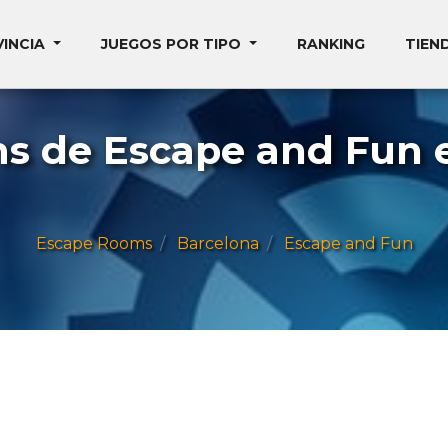
VINCIA
JUEGOS POR TIPO
RANKING
TIEN
s de Escape and Fun 
Escape Rooms
Barcelona
Escape and Fun