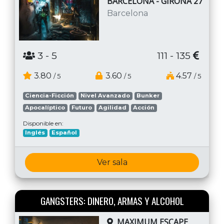
BARCELONA - GIRONA 27
Barcelona
3
- 5
111 - 135
3.80
3.60
4.57
/ 5
/ 5
/ 5
Ciencia-Ficción
Nivel Avanzado
Bunker
Apocalíptico
Futuro
Agilidad
Acción
Disponible en:
Inglés
Español
Ver sala
GANGSTERS: DINERO, ARMAS Y ALCOHOL
MAXIMUM ESCAPE