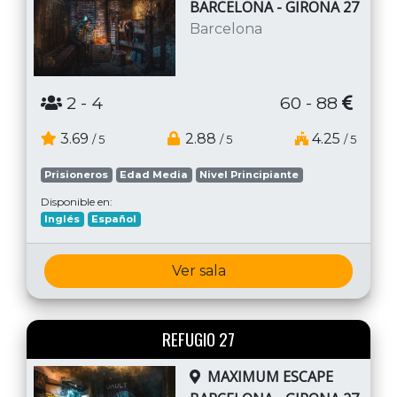
BARCELONA - GIRONA 27
Barcelona
2
- 4
60 - 88
3.69
2.88
4.25
/ 5
/ 5
/ 5
Prisioneros
Edad Media
Nivel Principiante
Disponible en:
Inglés
Español
Ver sala
REFUGIO 27
MAXIMUM ESCAPE