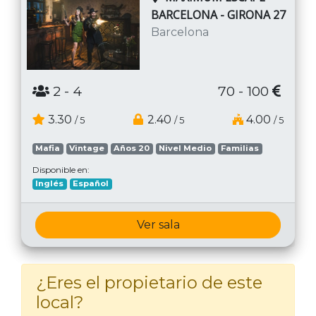
BARCELONA - GIRONA 27
Barcelona
2
- 4
70 - 100
3.30
2.40
4.00
/ 5
/ 5
/ 5
Mafia
Vintage
Años 20
Nivel Medio
Familias
Disponible en:
Inglés
Español
Ver sala
¿Eres el propietario de este
local?