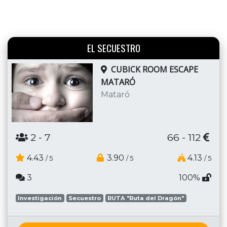
EL SECUESTRO
CUBICK ROOM ESCAPE
MATARÓ
Mataró
2
- 7
66 - 112
4.43
3.90
4.13
/ 5
/ 5
/ 5
3
100%
Investigación
Secuestro
RUTA "Ruta del Dragón"