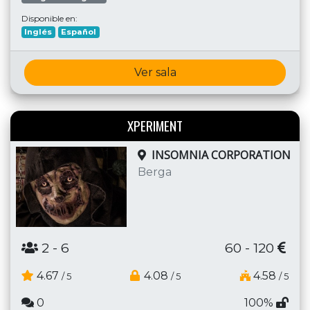
Disponible en:
Inglés
Español
Ver sala
XPERIMENT
INSOMNIA CORPORATION
Berga
2
- 6
60 - 120
4.67
4.08
4.58
/ 5
/ 5
/ 5
0
100%