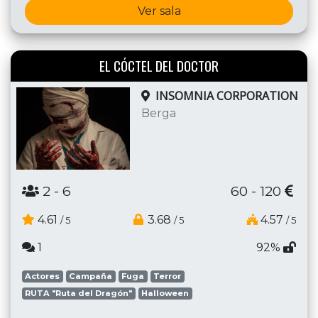
Ver sala
EL CÓCTEL DEL DOCTOR
INSOMNIA CORPORATION
Berga
2
- 6
60 - 120
4.61
3.68
4.57
/ 5
/ 5
/ 5
1
92%
Actores
Campaña
Fuga
Terror
RUTA "Ruta del Dragón"
Halloween