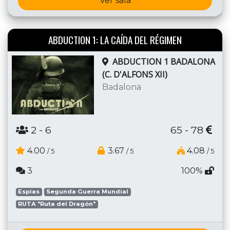
Ver sala
ABDUCTION 1: LA CAÍDA DEL RÉGIMEN
ABDUCTION 1 BADALONA
(C. D'ALFONS XII)
Badalona
2
- 6
65 - 78
4.00
3.67
4.08
/ 5
/ 5
/ 5
3
100%
Espías
Segunda Guerra Mundial
RUTA "Ruta del Dragón"