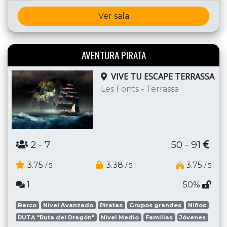
Ver sala
AVENTURA PIRATA
VIVE TU ESCAPE TERRASSA
Les Fonts - Terrassa
2
- 7
50 - 91
3.75
3.38
3.75
/ 5
/ 5
/ 5
1
50%
Barco
Nivel Avanzado
Piratas
Grupos grandes
Niños
RUTA "Ruta del Dragón"
Nivel Medio
Familias
Jóvenes