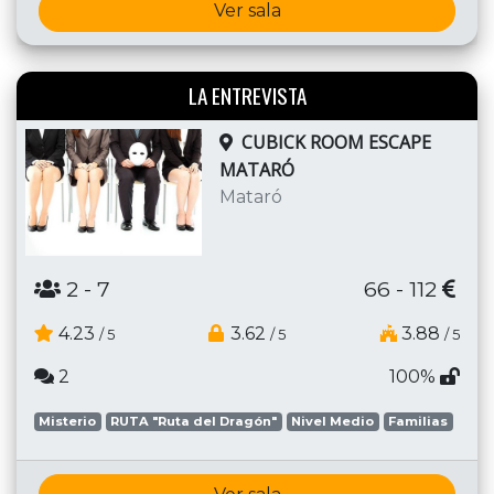
Ver sala
LA ENTREVISTA
CUBICK ROOM ESCAPE
MATARÓ
Mataró
2
- 7
66 - 112
4.23
3.62
3.88
/ 5
/ 5
/ 5
2
100%
Misterio
RUTA "Ruta del Dragón"
Nivel Medio
Familias