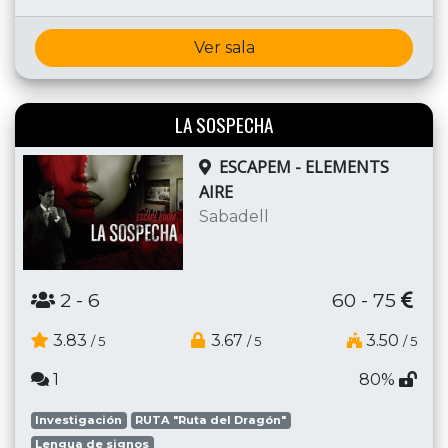
Ver sala
LA SOSPECHA
ESCAPEM - ELEMENTS
AIRE
Sabadell
2
- 6
60 - 75
3.83
3.67
3.50
/ 5
/ 5
/ 5
1
80%
Investigación
RUTA "Ruta del Dragón"
Lengua de signos