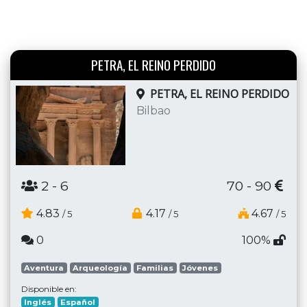
PETRA, EL REINO PERDIDO
PETRA, EL REINO PERDIDO
Bilbao
2
- 6
70 - 90
4.83
4.17
4.67
/ 5
/ 5
/ 5
0
100%
Aventura
Arqueología
Familias
Jóvenes
Disponible en:
Inglés
Español