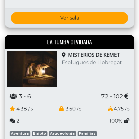
Ver sala
LA TUMBA OLVIDADA
MISTERIOS DE KEMET
Esplugues de Llobregat
3
- 6
72 - 102
4.38
3.50
4.75
/ 5
/ 5
/ 5
2
100%
Aventura
Egipto
Arqueología
Familias