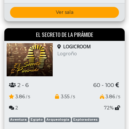
Ver sala
EL SECRETO DE LA PIRÁMIDE
LOGICROOM
Logroño
2
- 6
60 - 100
3.86
3.55
3.86
/ 5
/ 5
/ 5
2
72%
Aventura
Egipto
Arqueología
Exploradores