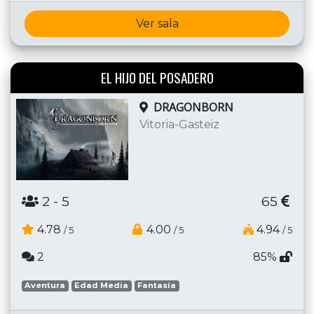
Ver sala
EL HIJO DEL POSADERO
DRAGONBORN
Vitoria-Gasteiz
2
- 5
65
4.78
4.00
4.94
/ 5
/ 5
/ 5
2
85%
Aventura
Edad Media
Fantasía