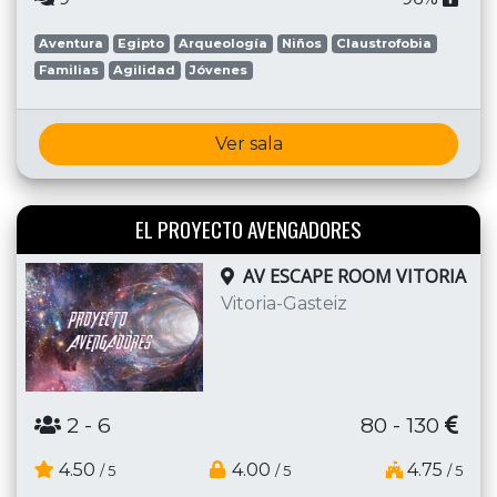
Aventura
Egipto
Arqueología
Niños
Claustrofobia
Familias
Agilidad
Jóvenes
Ver sala
EL PROYECTO AVENGADORES
AV ESCAPE ROOM VITORIA
Vitoria-Gasteiz
2
- 6
80 - 130
4.50
4.00
4.75
/ 5
/ 5
/ 5