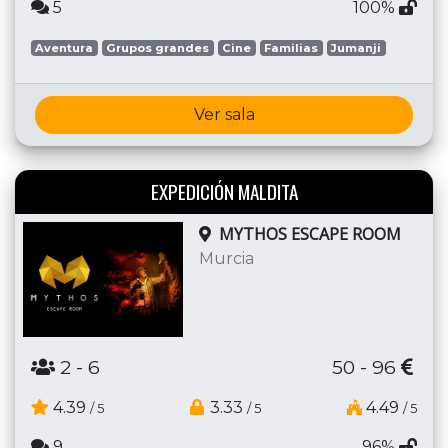
5
100%
Aventura
Grupos grandes
Cine
Familias
Jumanji
Ver sala
EXPEDICIÓN MALDITA
MYTHOS ESCAPE ROOM
Murcia
2
- 6
50 - 96
4.39
3.33
4.49
/ 5
/ 5
/ 5
9
96%