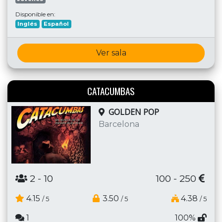
Disponible en:
Inglés
Español
Ver sala
CATACUMBAS
GOLDEN POP
Barcelona
2
- 10
100 - 250
4.15
3.50
4.38
/ 5
/ 5
/ 5
1
100%