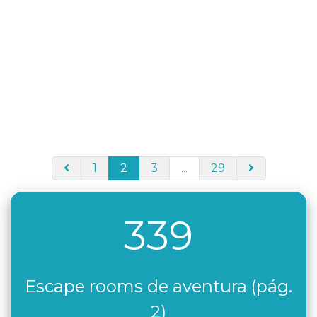
1
2
3
...
29
339
Escape rooms de aventura (pág.
2)