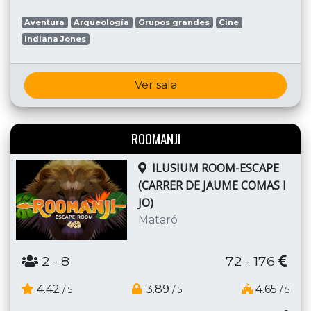
Aventura
Arqueología
Grupos grandes
Cine
Indiana Jones
Ver sala
ROOMANJI
ILUSIUM ROOM-ESCAPE
(CARRER DE JAUME COMAS I
JO)
Mataró
2
- 8
72 - 176
4.42
3.89
4.65
/ 5
/ 5
/ 5