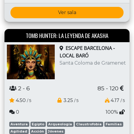
Ver sala
TOMB HUNTER: LA LEYENDA DE AKASHA
ESCAPE BARCELONA -
LOCAL BARÓ
Santa Coloma de Gramenet
2
- 6
85 - 120
4.50
3.25
4.17
/ 5
/ 5
/ 5
0
100%
Aventura
Egipto
Arqueología
Claustrofobia
Familias
Agilidad
Acción
Jóvenes