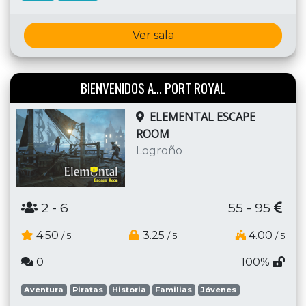
Ver sala
BIENVENIDOS A... PORT ROYAL
ELEMENTAL ESCAPE
ROOM
Logroño
2
- 6
55 - 95
4.50
3.25
4.00
/ 5
/ 5
/ 5
0
100%
Aventura
Piratas
Historia
Familias
Jóvenes