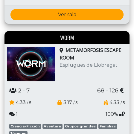
Ver sala
WORM
METAMORFOSIS ESCAPE
ROOM
Esplugues de Llobregat
2
- 7
68 - 126
4.33
3.17
4.33
/ 5
/ 5
/ 5
1
100%
Ciencia-Ficción
Aventura
Grupos grandes
Familias
Jóvenes