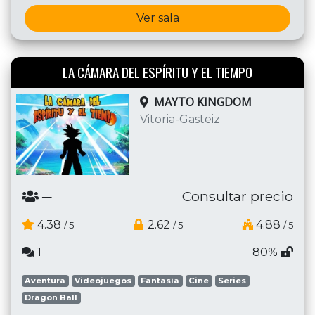
Ver sala
LA CÁMARA DEL ESPÍRITU Y EL TIEMPO
MAYTO KINGDOM
Vitoria-Gasteiz
─
Consultar precio
4.38
2.62
4.88
/ 5
/ 5
/ 5
1
80%
Aventura
Videojuegos
Fantasía
Cine
Series
Dragon Ball