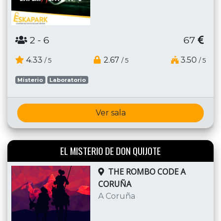
2
- 6
67
4.33
2.67
3.50
/ 5
/ 5
/ 5
Misterio
Laboratorio
Ver sala
EL MISTERIO DE DON QUIJOTE
THE ROMBO CODE A
CORUÑA
A Coruña