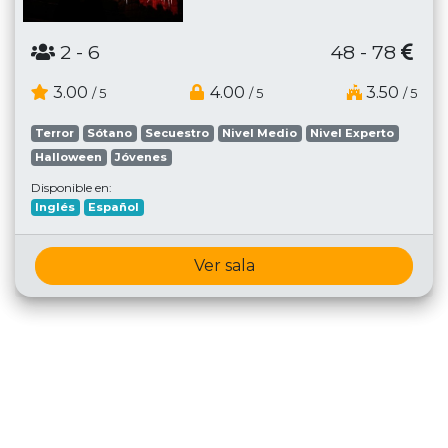
2
- 6
48 - 78
3.00
4.00
3.50
/ 5
/ 5
/ 5
Terror
Sótano
Secuestro
Nivel Medio
Nivel Experto
Halloween
Jóvenes
Disponible en:
Inglés
Español
Ver sala