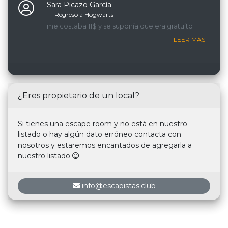
Sara Picazo García
— Regreso a Hogwarts ―
me costaba 11$ y se suponía que era gratuito
LEER MÁS
¿Eres propietario de un local?
Si tienes una escape room y no está en nuestro
listado o hay algún dato erróneo contacta con
nosotros y estaremos encantados de agregarla a
nuestro listado
.
info@escapistas.club