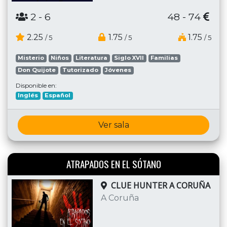
2
- 6
48 - 74
2.25
1.75
1.75
/ 5
/ 5
/ 5
Misterio
Niños
Literatura
Siglo XVII
Familias
Don Quijote
Tutorizado
Jóvenes
Disponible en:
Inglés
Español
Ver sala
ATRAPADOS EN EL SÓTANO
CLUE HUNTER A CORUÑA
A Coruña