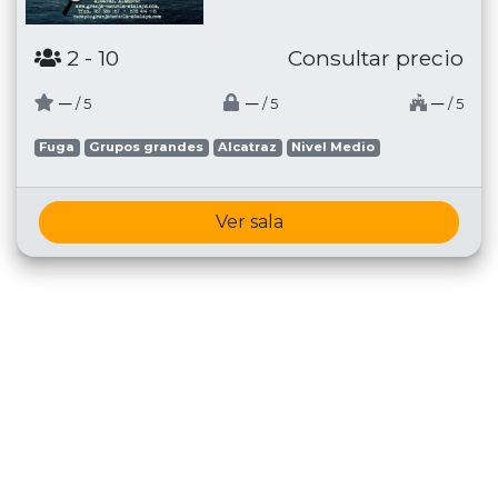
2
- 10
Consultar precio
─
─
─
/ 5
/ 5
/ 5
Fuga
Grupos grandes
Alcatraz
Nivel Medio
Ver sala