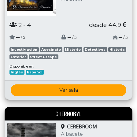
2
- 4
desde 44.9
─
─
─
/ 5
/ 5
/ 5
Investigación
Asesinato
Misterio
Detectives
Historia
Exterior
Street Escape
Disponible en:
Inglés
Español
Ver sala
CHERNOBYL
CEREBROOM
Albacete