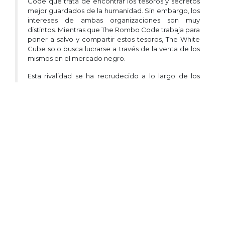
Code que trata de encontrar los tesoros y secretos
mejor guardados de la humanidad. Sin embargo, los
intereses de ambas organizaciones son muy
distintos. Mientras que The Rombo Code trabaja para
poner a salvo y compartir estos tesoros, The White
Cube solo busca lucrarse a través de la venta de los
mismos en el mercado negro.
Esta rivalidad se ha recrudecido a lo largo de los
siglos hasta el punto de que los agentes de The
White Cube tienen órdenes directas de utilizar
cualquier medio a su alcance para poder sacar
información sobre la estructura, las misiones y la
identidad de los agentes de The Rombo Code.
En esta misión, The White Cube os ha secuestrado a
vosotros, agentes de The Rombo Code, para
intentar sacaros información de la organización.
Habéis despertado y estáis sufriendo el
interrogatorio y la tortura psicológica en un lugar
secreto. Tenéis 60 minutos para conseguir escapar
antes de que sea demasiado tarde y acabéis
relevando valiosos secretos que podrían poner en
peligro la organización al completo.