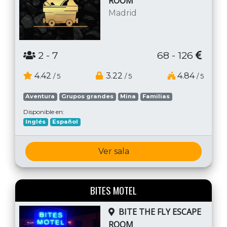
ROOM
Madrid
2
- 7
68 - 126
4.42
3.22
4.84
/ 5
/ 5
/ 5
Aventura
Grupos grandes
Mina
Familias
Disponible en:
Inglés
Español
Ver sala
BITES MOTEL
BITE THE FLY ESCAPE
ROOM