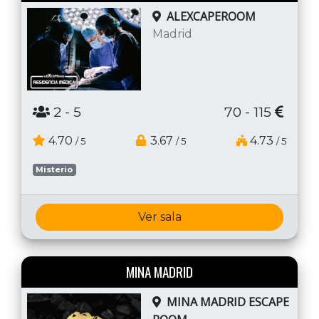
ALEXCAPEROOM
Madrid
2
- 5
70 - 115
4.70
3.67
4.73
/ 5
/ 5
/ 5
Misterio
Ver sala
MINA MADRID
MINA MADRID ESCAPE