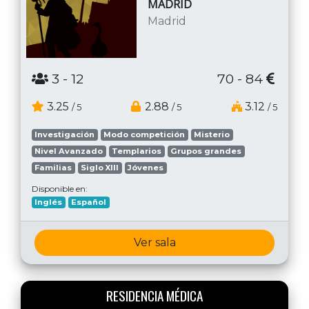
MADRID
Madrid
3
- 12
70 - 84
3.25
2.88
3.12
/ 5
/ 5
/ 5
Investigación
Modo competición
Misterio
Nivel Avanzado
Templarios
Grupos grandes
Familias
Siglo XIII
Jóvenes
Disponible en:
Inglés
Español
Ver sala
RESIDENCIA MÉDICA