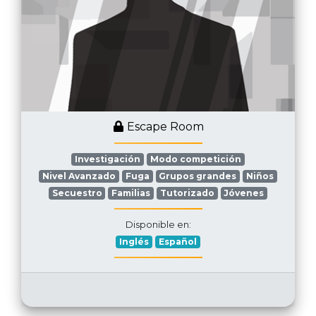
Escape Room
Investigación
Modo competición
Nivel Avanzado
Fuga
Grupos grandes
Niños
Secuestro
Familias
Tutorizado
Jóvenes
Disponible en:
Inglés
Español