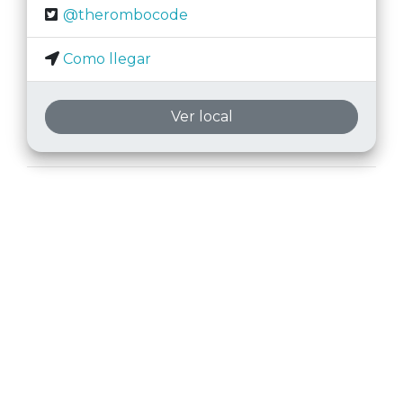
@therombocode
Como llegar
Ver local