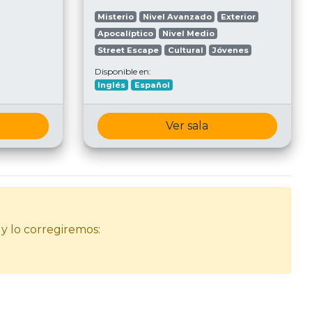
Misterio
Nivel Avanzado
Exterior
Apocalíptico
Nivel Medio
Street Escape
Cultural
Jóvenes
Disponible en:
Inglés
Español
Ver sala
 y lo corregiremos: