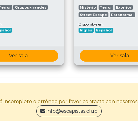
Terror
Grupos grandes
Misterio
Terror
Exterior
Street Escape
Paranormal
n:
Disponible en:
pañol
Inglés
Español
Ver sala
Ver sala
stá incompleto o erróneo por favor contacta con nosotros
info@escapistas.club