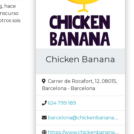
g, hace
anscurso
tros sois
Chicken Banana
Carrer de Rocafort, 12, 08015
,
Barcelona
-
Barcelona
634 799 189
barcelona@chickenbanana.com
https://www.chickenbanana.com/es