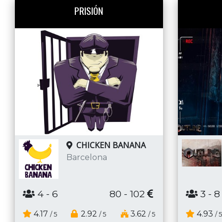
PRISIÓN
CHICKEN BANANA
Barcelona
4
- 6
80 - 102
3
- 8
4.17
2.92
3.62
4.93
/ 5
/ 5
/ 5
/ 5