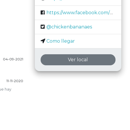
https://www.facebook.com/ChickenBananaBarcelona
@chickenbananaes
Como llegar
Ver local
04-09-2021
11-11-2020
ue hay