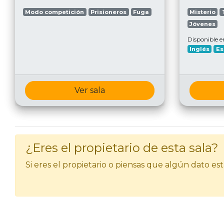
Modo competición
Prisioneros
Fuga
Misterio
Jóvenes
Disponible e
Inglés
Es
Ver sala
¿Eres el propietario de esta sala?
Si eres el propietario o piensas que algún dato e