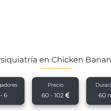
siquiatría en Chicken Bana
adores
Precio
Durac
 - 6
60 - 102
60 