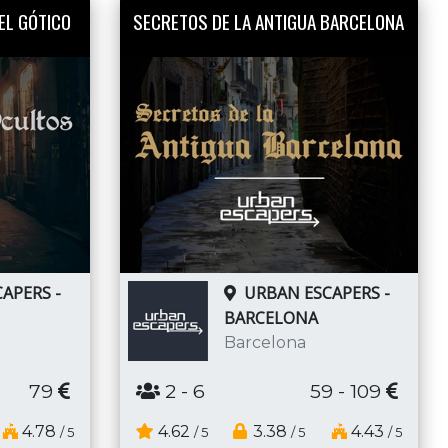
EL GÓTICO
SECRETOS DE LA ANTIGUA BARCELONA
APERS -
URBAN ESCAPERS -
BARCELONA
Barcelona
79
2
- 6
59 - 109
4.78
4.62
3.38
4.43
/ 5
/ 5
/ 5
/ 5