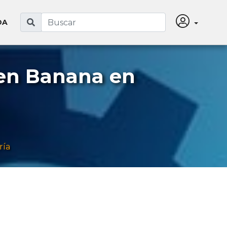
DA
ken Banana en
ría