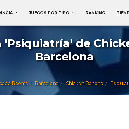
VINCIA
JUEGOS POR TIPO
RANKING
TIEN
'Psiquiatría' de Chic
Barcelona
cape Rooms
Barcelona
Chicken Banana
Psiquiat