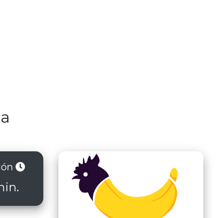
na
ión
min.