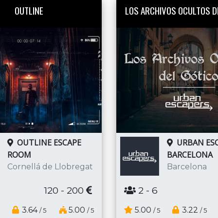
OUTLINE
LOS ARCHIVOS OCULTOS D
OUTLINE ESCAPE
URBAN ESC
ROOM
BARCELONA
Cornellá de Llobregat
Barcelona
120 - 200
2
- 6
3.64
5.00
5.00
3.22
/ 5
/ 5
/ 5
/ 5