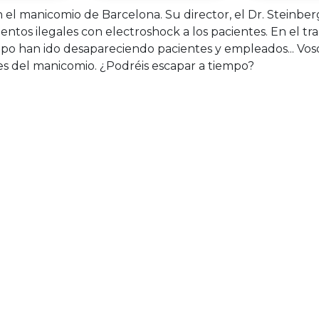
n el manicomio de Barcelona. Su director, el Dr. Steinber
ntos ilegales con electroshock a los pacientes. En el tr
mpo han ido desapareciendo pacientes y empleados... Voso
es del manicomio. ¿Podréis escapar a tiempo?