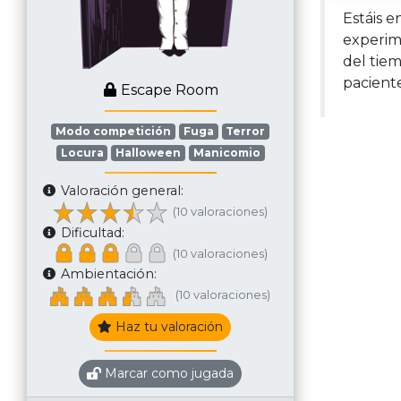
Estáis e
experime
del tie
pacient
Escape Room
Modo competición
Fuga
Terror
Locura
Halloween
Manicomio
Valoración general:
(10 valoraciones)
Dificultad:
(10 valoraciones)
Ambientación:
(10 valoraciones)
Haz tu valoración
Marcar como jugada