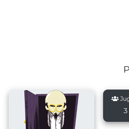
P
Jug
3