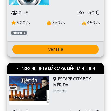
2
- 5
30 - 40
5.00
3.50
4.50
/ 5
/ 5
/ 5
Misterio
Ver sala
EL ASESINO DE LA MÁSCARA: MÉRIDA EDITION
ESCAPE CITY BOX
MÉRIDA
Mérida