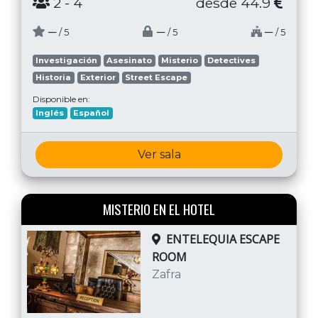
2
- 4
desde 44.9
─
─
─
/ 5
/ 5
/ 5
Investigación
Asesinato
Misterio
Detectives
Historia
Exterior
Street Escape
Disponible en:
Inglés
Español
Ver sala
MISTERIO EN EL HOTEL
ENTELEQUIA ESCAPE
ROOM
Zafra