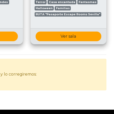
andes
Terror
Casa encantada
Fantasmas
Halloween
Familias
RUTA "Pasaporte Escape Rooms Sevilla"
Ver sala
 y lo corregiremos: