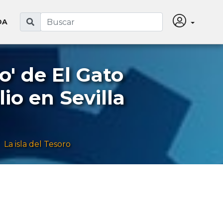
DA
o' de El Gato
o en Sevilla
La isla del Tesoro