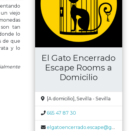
ntentando
un viejo
e monedas
 son tan
 donde lo
es de que
rata y lo
El Gato Encerrado
Escape Rooms a
ialmente
Domicilio
[A domicilio]
,
Sevilla
-
Sevilla
665 47 87 30
elgatoencerrado.escape@gmail.com