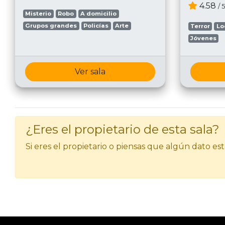
4.58
/ 5
Misterio
Robo
A domicilio
Grupos grandes
Policías
Arte
Terror
Lo
Jóvenes
Ver sala
¿Eres el propietario de esta sala?
Si eres el propietario o piensas que algún dato e