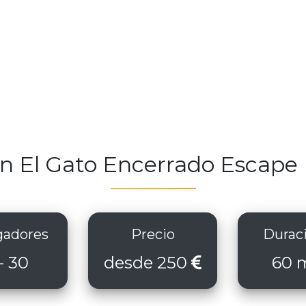
 en El Gato Encerrado Escap
adores
Precio
Durac
- 30
desde 250
60 