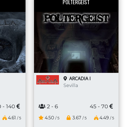
POLTERGEIST
ARCADIA I
Sevilla
 - 140
2
- 6
45 - 70
4.61
4.50
3.67
4.49
/ 5
/ 5
/ 5
/ 5