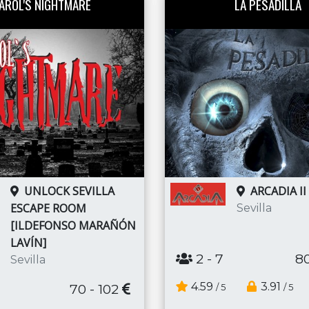
AROL'S NIGHTMARE
LA PESADILLA
UNLOCK SEVILLA
ARCADIA II
ESCAPE ROOM
Sevilla
[ILDEFONSO MARAÑÓN
LAVÍN]
2
- 7
80
Sevilla
4.59
3.91
70 - 102
/ 5
/ 5