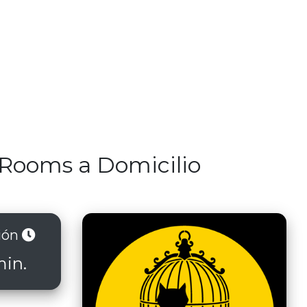
e Rooms a Domicilio
ión
min.