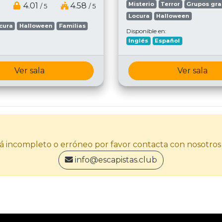
Misterio
Terror
Grupos gr
4.01
4.58
/ 5
/ 5
Locura
Halloween
cura
Halloween
Familias
Disponible en:
Inglés
Español
Ver sala
Ver sala
stá incompleto o erróneo por favor contacta con nosotros
info@escapistas.club