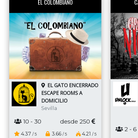
EL COLOMBIANO
C
EL GATO ENCERRADO
ESCAPE ROOMS A
DOMICILIO
Sevilla
10
- 30
desde 250
2
- 6
4.37
3.66
4.21
/ 5
/ 5
/ 5