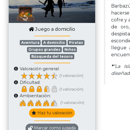
Barbazú
hacerse
cofre y 
de oro
Juego a domicilio
despist
escondi
Aventura
A domicilio
Piratas
llegue 
Grupos grandes
Niños
encuentr
Búsqueda del tesoro
*
“La Is
Valoración general:
diseñad
(1 valoración)
Dificultad:
(1 valoración)
Ambientación:
(1 valoración)
Haz tu valoración
Marcar como jugada