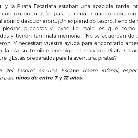
l y la Pirata Escarlata estaban una apacible tarde i
 con un buen atún para la cena... Cuando pescaron 
al abrirlo descubrieron... ¡Un expléndido tesoro, lleno d
, piedras preciosas y joyas! Lo malo, es que como
ados y tienen tan mala memoria... !No se acuerdan de
eron! Y necesitan vuestra ayuda para encontrarlo ant
a la isla su temible enemigo el malvado Pirata Carar
e. ¿Estáis preparados para la aventura, piratas?
la del Tesoro” es una Escape Room infantil, espec
a para
niños de entre 7 y 12 años
.