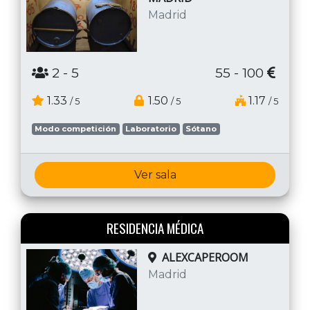
Madrid
2
- 5
55 - 100
1.33
1.50
1.17
/ 5
/ 5
/ 5
Modo competición
Laboratorio
Sótano
Ver sala
RESIDENCIA MÉDICA
ALEXCAPEROOM
Madrid