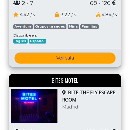
2
- 7
68 - 126
4.42
3.22
4.84
/ 5
/ 5
/ 5
Aventura
Grupos grandes
Mina
Familias
Disponible en:
Inglés
Español
Ver sala
BITES MOTEL
BITE THE FLY ESCAPE
ROOM
Madrid