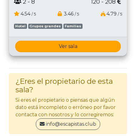
2
- 8
120 - 208
4.54
3.46
4.79
/ 5
/ 5
/ 5
Hotel
Grupos grandes
Familias
Ver sala
¿Eres el propietario de esta
sala?
Si eres el propietario o piensas que algún
dato está incompleto o erróneo por favor
contacta con nosotros y lo corregiremos:
info@escapistas.club