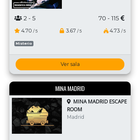
2
- 5
70 - 115
4.70
3.67
4.73
/ 5
/ 5
/ 5
Misterio
Ver sala
MINA MADRID
MINA MADRID ESCAPE
ROOM
Madrid