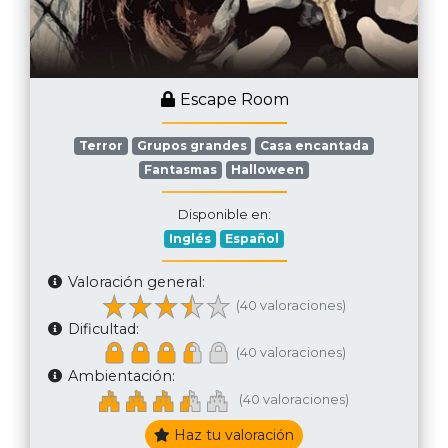
Escape Room
Terror
Grupos grandes
Casa encantada
Fantasmas
Halloween
Disponible en:
Inglés
Español
Valoración general:
(40 valoraciones)
Dificultad:
(40 valoraciones)
Ambientación:
(40 valoraciones)
Haz tu valoración