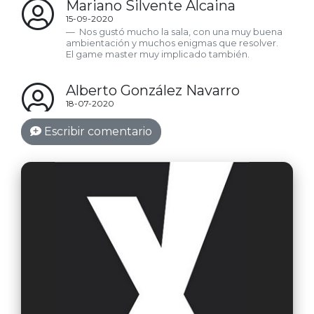
Mariano Silvente Alcaina
15-09-2020
Nos gustó mucho la sala, con una muy buena
ambientación y muchos enigmas que resolver.
El game master muy implicado también.
Alberto González Navarro
18-07-2020
Hemos ido 6 amigos a la casa encantada y ha
sido una experiencia bastante buena. Una
Escribir comentario
ambientación buena que te pone en tensión.
Rocío Fernández
06-03-2020
Buenísima ambientación!! La chica lo hace
genial!! Se mete totalmente en el papel!! Una de
las mejores salas en las que he estado!! Con
sustos asegurados!! Nos encantó la experiencia!!
Jorge Verdú
05-02-2019