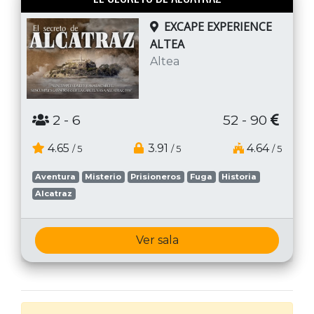
EXCAPE EXPERIENCE
ALTEA
Altea
2
- 6
52 - 90
4.65
3.91
4.64
/ 5
/ 5
/ 5
Aventura
Misterio
Prisioneros
Fuga
Historia
Alcatraz
Ver sala