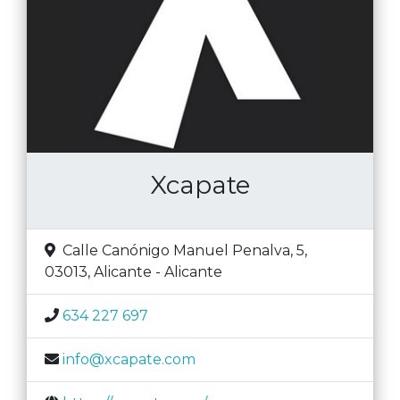
Xcapate
Calle Canónigo Manuel Penalva, 5,
03013
,
Alicante
-
Alicante
634 227 697
info@xcapate.com