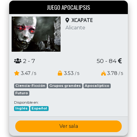
JUEGO APOCALIPSIS
XCAPATE
Alicante
2
- 7
50 - 84
3.47
3.53
3.78
/ 5
/ 5
/ 5
Ciencia-Ficción
Grupos grandes
Apocalíptico
Futuro
Disponible en:
Inglés
Español
Ver sala