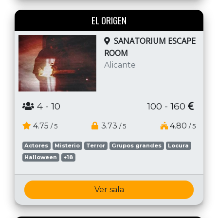
EL ORIGEN
SANATORIUM ESCAPE
ROOM
Alicante
4
- 10
100 - 160
4.75
3.73
4.80
/ 5
/ 5
/ 5
Actores
Misterio
Terror
Grupos grandes
Locura
Halloween
+18
Ver sala