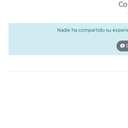
Co
Nadie ha compartido su experien
E