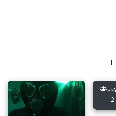
L
Jug
2