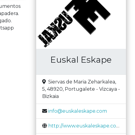
ocumentos
apadera.
gado.
atsapp
Euskal Eskape
Siervas de Maria Zeharkalea,
5, 48920
,
Portugalete
-
Vizcaya -
Bizkaia
info@euskaleskape.com
http://www.euskaleskape.com/