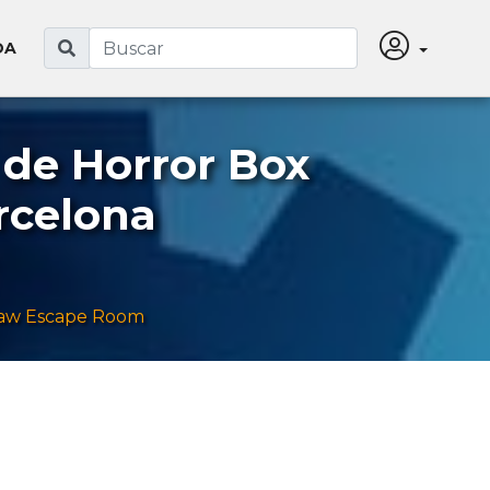
DA
de Horror Box
arcelona
saw Escape Room