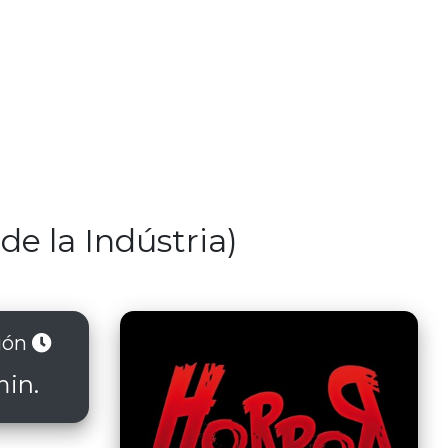
e la Indústria)
ión
min.