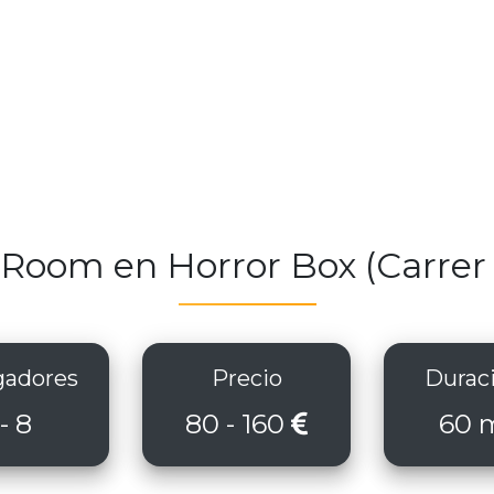
Room en Horror Box (Carrer d
adores
Precio
Durac
 - 8
80 - 160
60 