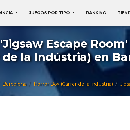
VINCIA
JUEGOS POR TIPO
RANKING
TIEN
'Jigsaw Escape Room' 
 de la Indústria) en B
Barcelona
Horror Box (Carrer de la Indústria)
Jig