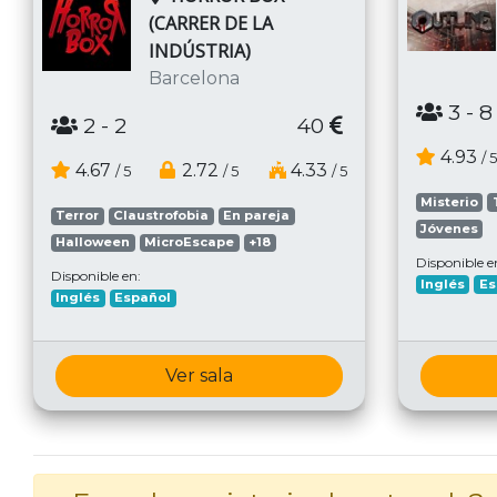
(CARRER DE LA
INDÚSTRIA)
Barcelona
3
- 8
2
- 2
40
4.93
/ 5
4.67
2.72
4.33
/ 5
/ 5
/ 5
Misterio
Terror
Claustrofobia
En pareja
Jóvenes
Halloween
MicroEscape
+18
Disponible e
Disponible en:
Inglés
Es
Inglés
Español
Ver sala