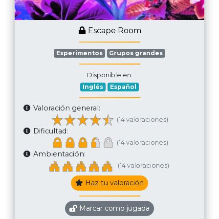
Escape Room
Experimentos
Grupos grandes
Disponible en:
Inglés
Español
Valoración general:
(14 valoraciones)
Dificultad:
(14 valoraciones)
Ambientación:
(14 valoraciones)
Haz tu valoración
Marcar como jugada