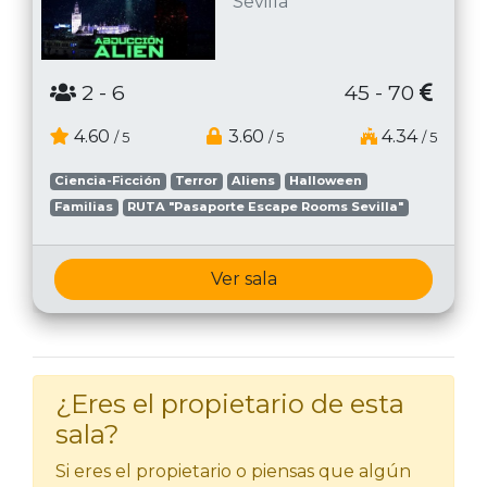
Sevilla
2
- 6
45 - 70
4.60
3.60
4.34
/ 5
/ 5
/ 5
Ciencia-Ficción
Terror
Aliens
Halloween
Familias
RUTA "Pasaporte Escape Rooms Sevilla"
Ver sala
¿Eres el propietario de esta
sala?
Si eres el propietario o piensas que algún