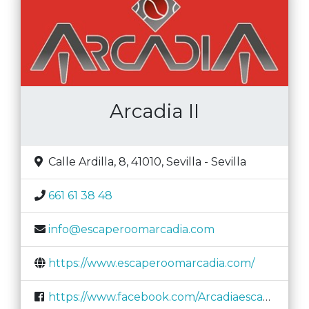
Helena RM
10-05-2021
Nos ha gustado mucho. Era la que nos
faltaba por hacer de Arcadia y todas son
buenas. Aunque hada del bosque que cumple
tus deseos sólo hay una.
Arcadia II
Manolo Los que
03-05-2021
Un game máster increíble. Gracias a él la
experiencia se hace aún mejor.
Calle Ardilla, 8, 41010
,
Sevilla
-
Sevilla
661 61 38 48
info@escaperoomarcadia.com
https://www.escaperoomarcadia.com/
https://www.facebook.com/Arcadiaescaperoom/