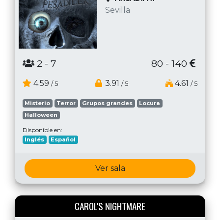
Sevilla
2
- 7
80 - 140
4.59
3.91
4.61
/ 5
/ 5
/ 5
Misterio
Terror
Grupos grandes
Locura
Halloween
Disponible en:
Inglés
Español
Ver sala
CAROL'S NIGHTMARE