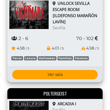
UNLOCK SEVILLA
ESCAPE ROOM
[ILDEFONSO MARAÑÓN
LAVÍN]
Sevilla
2
- 6
70 - 102
4.58
4.01
4.58
/ 5
/ 5
/ 5
Terror
Locura
Halloween
Familias
Jóvenes
Ver sala
POLTERGEIST
ARCADIA I
Sevilla