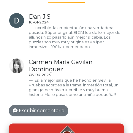
Dan J.S
10-01-2024
Increíble, la ambientación una verdadera
pasada. Súper original. El GM fue de lo mejor de
allí, nos hizo pasarlo aún mejor si cabía. Los
puzzles son muy muy originales y súper
inmersivos. 100% recomendado.
Carmen María Gavilán
Domínguez
08-04-2023
Es la mejor sala que he hecho en Sevilla.
Pruebas acordes a la trama, inmersión total, un
gran game máster increíble y muy buena
historia. Me lo pasé como una niña pequeña!!!
Verònica Gòmez Hidalgo
Escribir comentario
24-10-2021
Me encanto el ambiente, me recordó a mi
infancia. Muy recomendable