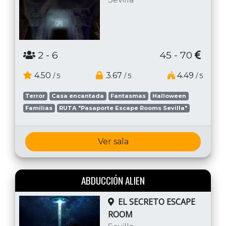
2
- 6
45 - 70
4.50
3.67
4.49
/ 5
/ 5
/ 5
Terror
Casa encantada
Fantasmas
Halloween
Familias
RUTA "Pasaporte Escape Rooms Sevilla"
Ver sala
ABDUCCIÓN ALIEN
EL SECRETO ESCAPE
ROOM