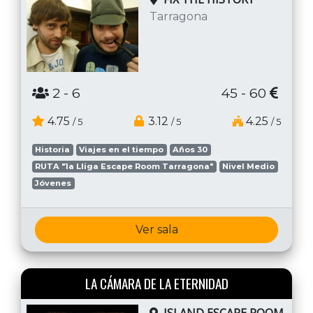
Tarragona
2
- 6
45 - 60
4.75
3.12
4.25
/ 5
/ 5
/ 5
Historia
Viajes en el tiempo
Años 30
RUTA "1a Lliga Escape Room Tarragona"
Nivel Medio
Jóvenes
Ver sala
LA CÁMARA DE LA ETERNIDAD
ISLAND ESCAPE ROOM