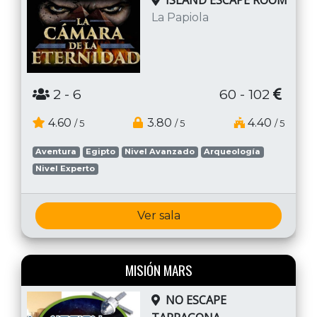
La Papiola
2
- 6
60 - 102
4.60
3.80
4.40
/ 5
/ 5
/ 5
Aventura
Egipto
Nivel Avanzado
Arqueología
Nivel Experto
Ver sala
MISIÓN MARS
NO ESCAPE