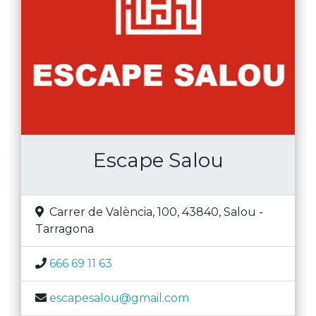
Escape Salou
Carrer de València, 100, 43840
,
Salou
-
Tarragona
666 69 11 63
escapesalou@gmail.com