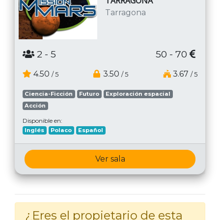
TARRAGONA
Tarragona
2
- 5
50 - 70
4.50
3.50
3.67
/ 5
/ 5
/ 5
Ciencia-Ficción
Futuro
Exploración espacial
Acción
Disponible en:
Inglés
Polaco
Español
Ver sala
¿Eres el propietario de esta