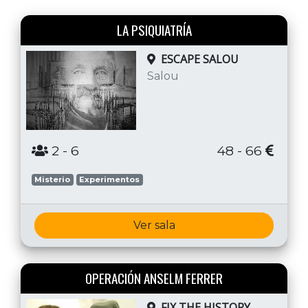
LA PSIQUIATRÍA
ESCAPE SALOU
Salou
2
- 6
48 - 66
Misterio
Experimentos
Ver sala
OPERACIÓN ANSELM FERRER
FIX THE HISTORY