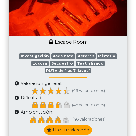
Escape Room
Investigación
Asesinato
Actores
Misterio
Locura
Secuestro
Teatralizado
RUTA de "las 7 llaves"
Valoración general:
(46 valoraciones)
Dificultad:
(46 valoraciones)
Ambientación:
(46 valoraciones)
Haz tu valoración