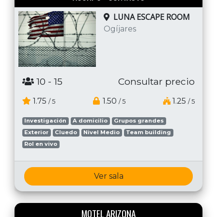
LUNA ESCAPE ROOM
Ogíjares
10
- 15
Consultar precio
1.75
1.50
1.25
/ 5
/ 5
/ 5
Investigación
A domicilio
Grupos grandes
Exterior
Cluedo
Nivel Medio
Team building
Rol en vivo
Ver sala
MOTEL ARIZONA