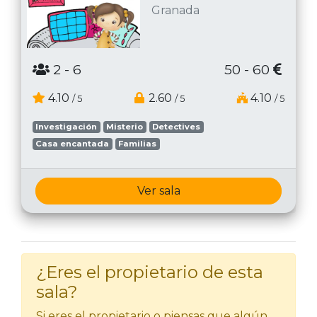
Granada
2
- 6
50 - 60
4.10
2.60
4.10
/ 5
/ 5
/ 5
Investigación
Misterio
Detectives
Casa encantada
Familias
Ver sala
¿Eres el propietario de esta
sala?
Si eres el propietario o piensas que algún