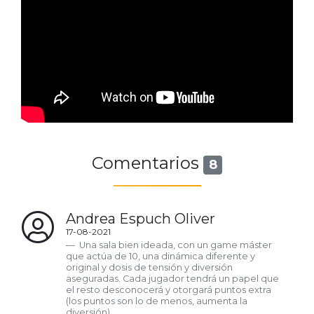
Comentarios
8
Andrea Espuch Oliver
17-08-2021
Una sala bien ideada, con un game máster
que actúa de 10, una dinámica diferente y
original y dosis de tensión y diversión
aseguradas. Cada jugador tendrá un papel que
el resto desconocerá y otorgará puntos extra
(los puntos son lo de menos, aumenta la
diversión).