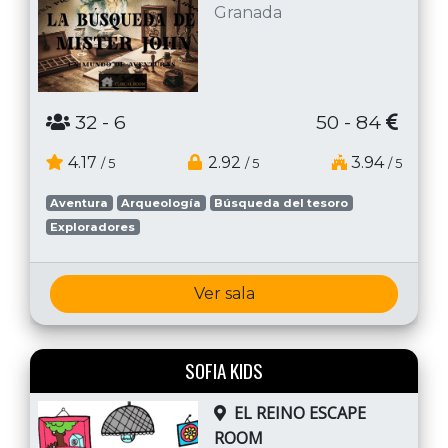
Granada
32
- 6
50 - 84
4.17
2.92
3.94
/ 5
/ 5
/ 5
Aventura
Arqueología
Búsqueda del tesoro
Exploradores
Ver sala
SOFIA KIDS
EL REINO ESCAPE
ROOM