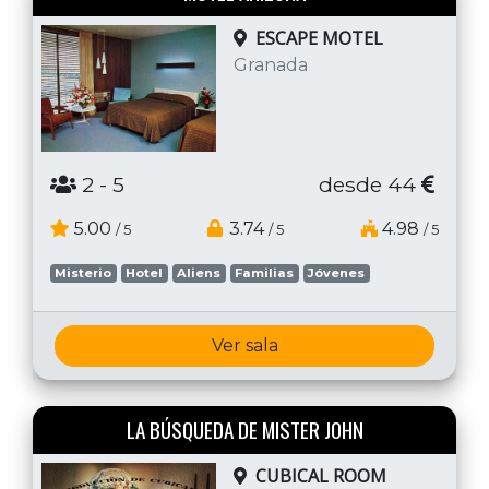
ESCAPE MOTEL
Granada
2
- 5
desde 44
5.00
3.74
4.98
/ 5
/ 5
/ 5
Misterio
Hotel
Aliens
Familias
Jóvenes
Ver sala
LA BÚSQUEDA DE MISTER JOHN
CUBICAL ROOM