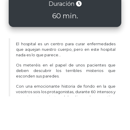
Duración
60 min.
El hospital es un centro para curar enfermedades
que aquejan nuestro cuerpo, pero en este hospital
nada es lo que parece...
Os meteréis en el papel de unos pacientes que
deben descubrir los terribles misterios que
esconden sus paredes.
Con una emocionante historia de fondo en la que
vosotros sois los protagonistas, durante 60 intensos y
emocionantes minutos deberéis resolver acertijos,
puzzles y rompecabezas y descubrir cómo salir de
Eskappa: El Hospital
¿Seréis capaces de superar el reto? Trae a tus
amigos, familiares, compañeros de trabajo, etc... ¡y
viviréis una emocionante aventura juntos!