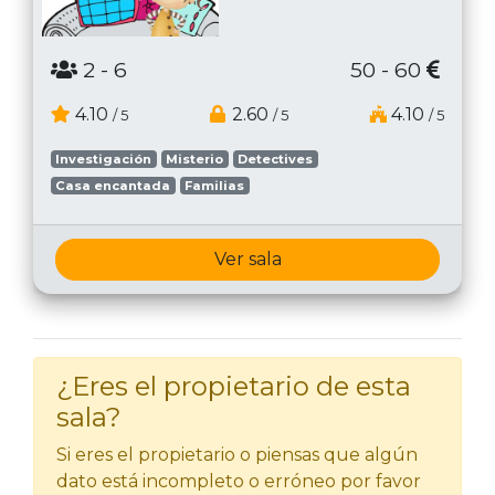
2
- 6
50 - 60
4.10
2.60
4.10
/ 5
/ 5
/ 5
Investigación
Misterio
Detectives
Casa encantada
Familias
Ver sala
¿Eres el propietario de esta
sala?
Si eres el propietario o piensas que algún
dato está incompleto o erróneo por favor