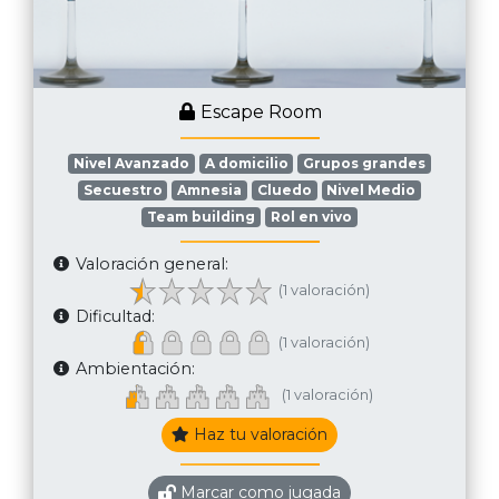
Escape Room
Nivel Avanzado
A domicilio
Grupos grandes
Secuestro
Amnesia
Cluedo
Nivel Medio
Team building
Rol en vivo
Valoración general:
(1 valoración)
Dificultad:
(1 valoración)
Ambientación:
(1 valoración)
Haz tu valoración
Marcar como jugada