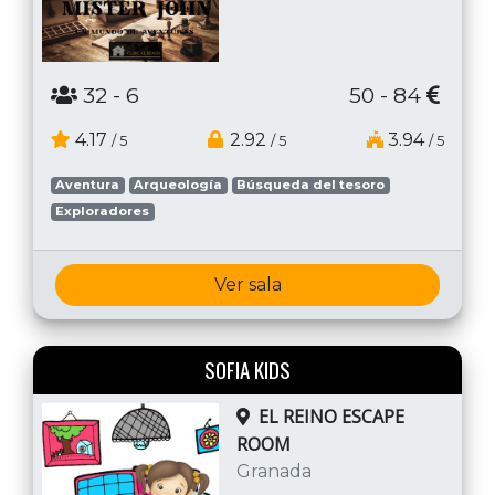
32
- 6
50 - 84
4.17
2.92
3.94
/ 5
/ 5
/ 5
Aventura
Arqueología
Búsqueda del tesoro
Exploradores
Ver sala
SOFIA KIDS
EL REINO ESCAPE
ROOM
Granada