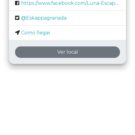
https://www.facebook.com/Luna-Escape-Room-276206576476276/
@Eskappagranada
Como llegar
Ver local