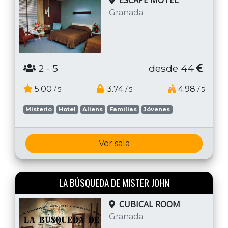
ESCAPE MOTEL
Granada
2
- 5
desde 44
5.00
3.74
4.98
/ 5
/ 5
/ 5
Misterio
Hotel
Aliens
Familias
Jóvenes
Ver sala
LA BÚSQUEDA DE MISTER JOHN
CUBICAL ROOM
Granada