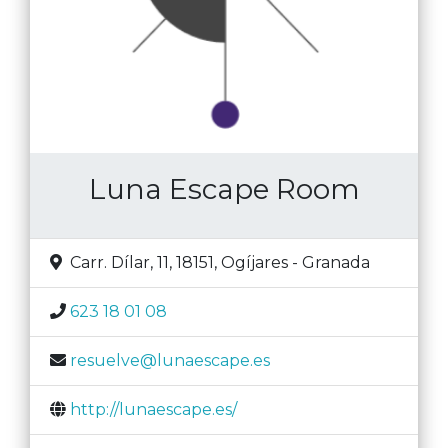
Luna Escape Room
Carr. Dílar, 11, 18151
,
Ogíjares
-
Granada
623 18 01 08
resuelve@lunaescape.es
http://lunaescape.es/