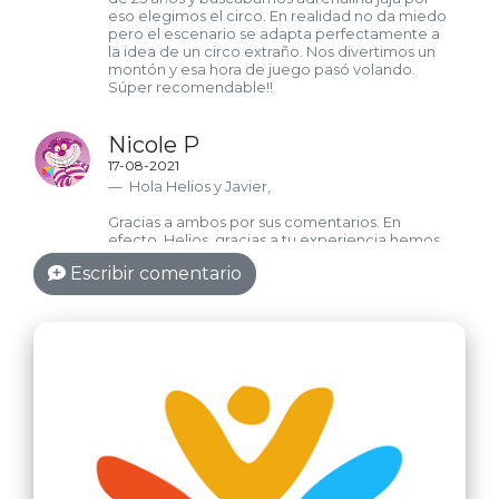
eso elegimos el circo. En realidad no da miedo
pero el escenario se adapta perfectamente a
la idea de un circo extraño. Nos divertimos un
montón y esa hora de juego pasó volando.
Súper recomendable!!
Nicole P
17-08-2021
Hola Helios y Javier,
Gracias a ambos por sus comentarios. En
efecto, Helios, gracias a tu experiencia hemos
tomado en consideración insonorizar la sala del
Escribir comentario
Circo, en el momento que has venido teníamos
detalles que pulir, por suerte ahora puedes
disfrutar mucho mejor de la experiencia, como
le ha pasado a Javier.
Gracias a ambos por su feedback, las buenas
experiencias nos animan, y las malas nos
ayudan a mejorar.
Espero verlos pronto por el local para una
nueva aventura.
Nicole P.