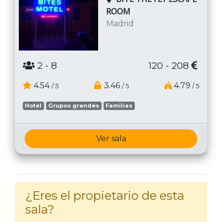
ROOM
Madrid
2
- 8
120 - 208
4.54
3.46
4.79
/ 5
/ 5
/ 5
Hotel
Grupos grandes
Familias
Ver sala
¿Eres el propietario de esta
sala?