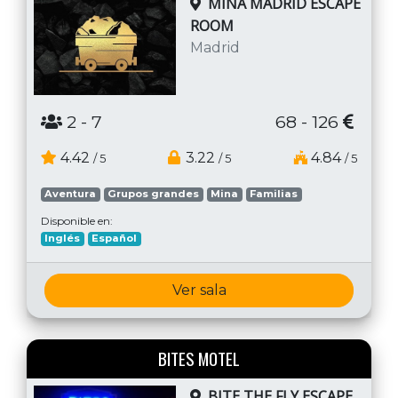
MINA MADRID ESCAPE
ROOM
Madrid
2
- 7
68 - 126
4.42
3.22
4.84
/ 5
/ 5
/ 5
Aventura
Grupos grandes
Mina
Familias
Disponible en:
Inglés
Español
Ver sala
BITES MOTEL
BITE THE FLY ESCAPE