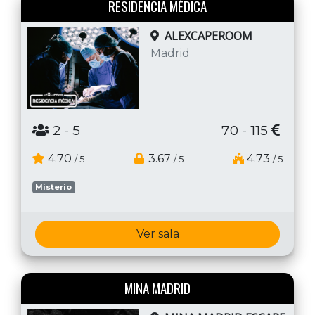
RESIDENCIA MÉDICA
ALEXCAPEROOM
Madrid
2
- 5
70 - 115
4.70
3.67
4.73
/ 5
/ 5
/ 5
Misterio
Ver sala
MINA MADRID