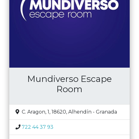
Mundiverso Escape
Room
C. Aragon, 1, 18620
,
Alhendín
-
Granada
722 44 37 93