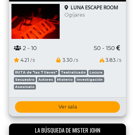
LUNA ESCAPE ROOM
Ogíjares
2
- 10
50 - 150
4.21
3.30
3.83
/ 5
/ 5
/ 5
RUTA de "las 7 llaves"
Teatralizado
Locura
Secuestro
Actores
Misterio
Investigación
Asesinato
Ver sala
LA BÚSQUEDA DE MISTER JOHN