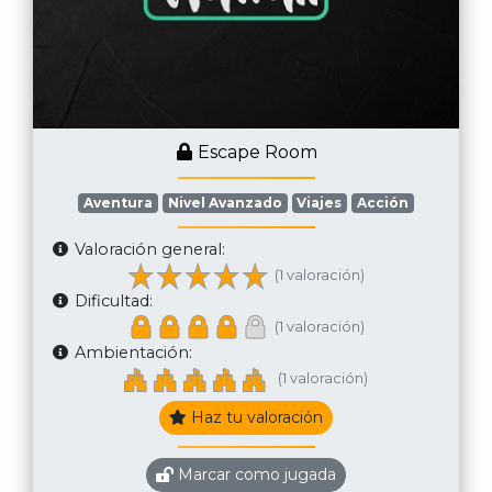
Escape Room
Aventura
Nivel Avanzado
Viajes
Acción
Valoración general:
(1 valoración)
Dificultad:
(1 valoración)
Ambientación:
(1 valoración)
Haz tu valoración
Marcar como jugada