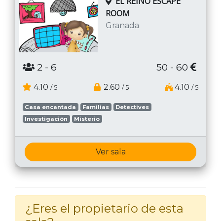
EL REINO ESCAPE
ROOM
Granada
2
- 6
50 - 60
4.10
2.60
4.10
/ 5
/ 5
/ 5
Casa encantada
Familias
Detectives
Investigación
Misterio
Ver sala
¿Eres el propietario de esta