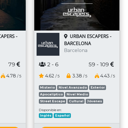
APERS -
URBAN ESCAPERS -
BARCELONA
Barcelona
79
2
- 6
59 - 109
4.78
4.62
3.38
4.43
/ 5
/ 5
/ 5
/ 5
Misterio
Nivel Avanzado
Exterior
Apocalíptico
Nivel Medio
Street Escape
Cultural
Jóvenes
Disponible en:
Inglés
Español