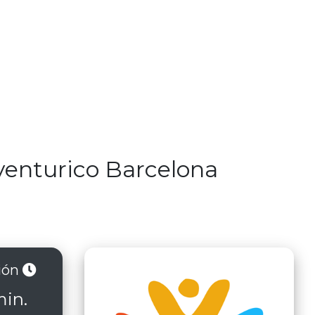
Aventurico Barcelona
ión
min.