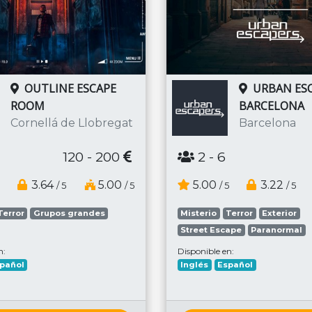
OUTLINE ESCAPE
URBAN ESC
ROOM
BARCELONA
Cornellá de Llobregat
Barcelona
120 - 200
2
- 6
3.64
5.00
5.00
3.22
/ 5
/ 5
/ 5
/ 5
Terror
Grupos grandes
Misterio
Terror
Exterior
Street Escape
Paranormal
n:
Disponible en:
pañol
Inglés
Español