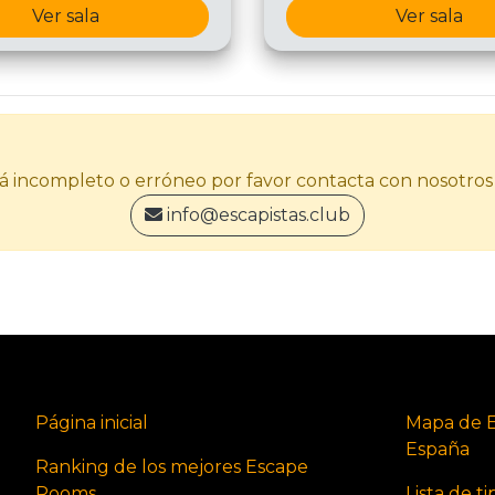
Ver sala
Ver sala
stá incompleto o erróneo por favor contacta con nosotros
info@escapistas.club
Página inicial
Mapa de 
España
Ranking de los mejores Escape
Rooms
Lista de t