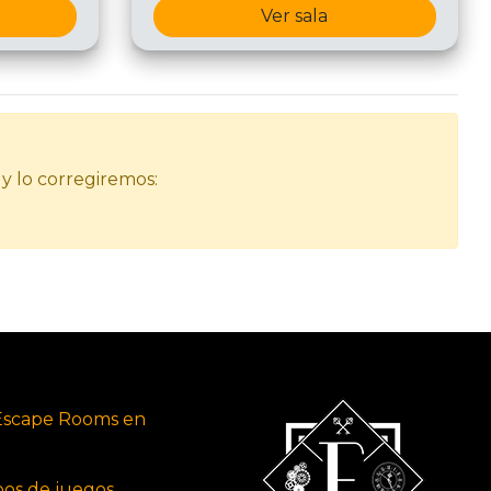
Ver sala
 y lo corregiremos:
Escape Rooms en
ipos de juegos