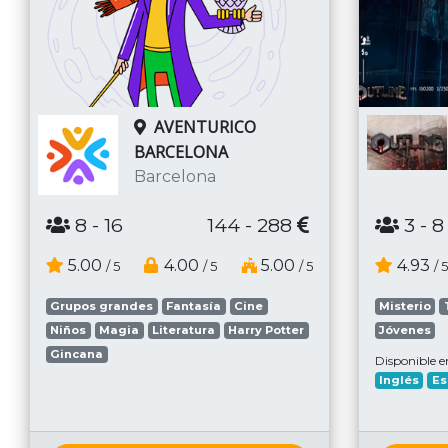
AVENTURICO
BARCELONA
Barcelona
8
- 16
144 - 288
3
- 8
5.00
4.00
5.00
4.93
/ 5
/ 5
/ 5
/ 5
Grupos grandes
Fantasía
Cine
Misterio
Niños
Magia
Literatura
Harry Potter
Jóvenes
Gincana
Disponible e
Inglés
Es