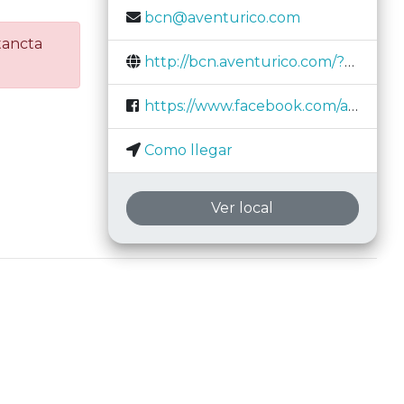
bcn@aventurico.com
tancta
http://bcn.aventurico.com/?utm_source=escapistas.club
https://www.facebook.com/aventuricobcn/
Como llegar
Ver local