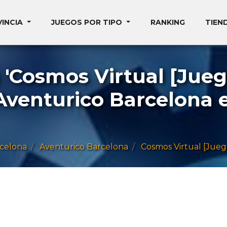
VINCIA
JUEGOS POR TIPO
RANKING
TIEN
'Cosmos Virtual [Jueg
 Aventurico Barcelona
celona
Aventurico Barcelona
Cosmos Virtual [Juego