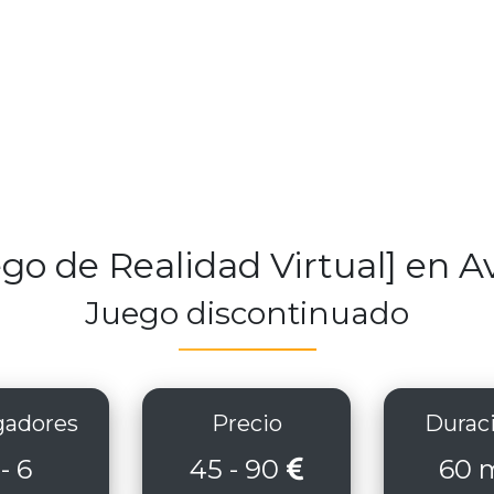
go de Realidad Virtual] en 
Juego discontinuado
adores
Precio
Durac
 - 6
45 - 90
60 