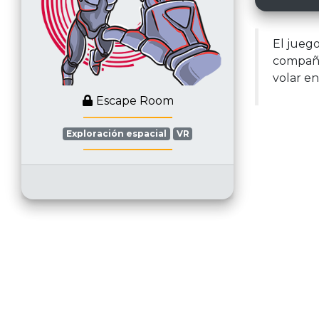
El jueg
compañe
volar en
Escape Room
Exploración espacial
VR