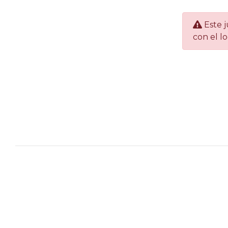
Este j
con el l