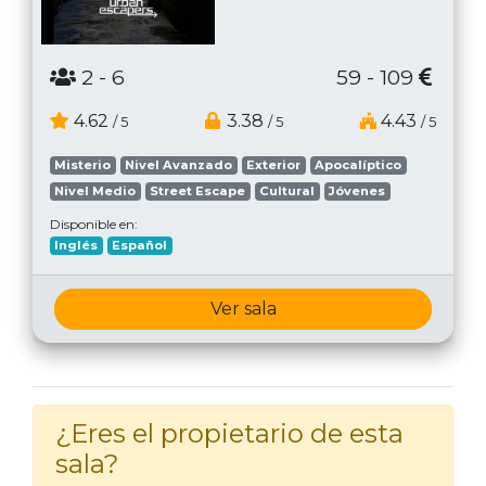
2
- 6
59 - 109
4.62
3.38
4.43
/ 5
/ 5
/ 5
Misterio
Nivel Avanzado
Exterior
Apocalíptico
Nivel Medio
Street Escape
Cultural
Jóvenes
Disponible en:
Inglés
Español
Ver sala
¿Eres el propietario de esta
sala?