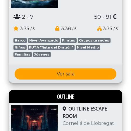
2
- 7
50 - 91
3.75
3.38
3.75
/ 5
/ 5
/ 5
Barco
Nivel Avanzado
Piratas
Grupos grandes
Niños
RUTA "Ruta del Dragón"
Nivel Medio
Familias
Jóvenes
Ver sala
OUTLINE
OUTLINE ESCAPE
ROOM
Cornellá de Llobregat