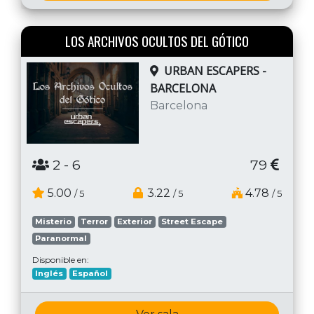
LOS ARCHIVOS OCULTOS DEL GÓTICO
URBAN ESCAPERS -
BARCELONA
Barcelona
2
- 6
79
5.00
3.22
4.78
/ 5
/ 5
/ 5
Misterio
Terror
Exterior
Street Escape
Paranormal
Disponible en:
Inglés
Español