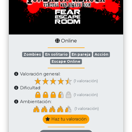
Online
Zombies
En solitario
En pareja
Acción
Escape Online
Valoración general:
(1 valoración)
Dificultad:
(1 valoración)
Ambientación:
(1 valoración)
Haz tu valoración