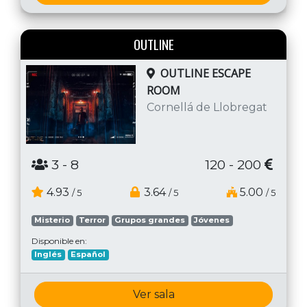
OUTLINE
OUTLINE ESCAPE
ROOM
Cornellá de Llobregat
3
- 8
120 - 200
4.93
3.64
5.00
/ 5
/ 5
/ 5
Misterio
Terror
Grupos grandes
Jóvenes
Disponible en:
Inglés
Español
Ver sala