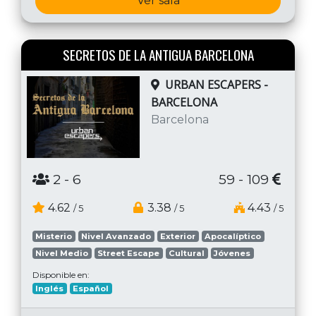
Ver sala
SECRETOS DE LA ANTIGUA BARCELONA
URBAN ESCAPERS -
BARCELONA
Barcelona
2
- 6
59 - 109
4.62
3.38
4.43
/ 5
/ 5
/ 5
Misterio
Nivel Avanzado
Exterior
Apocalíptico
Nivel Medio
Street Escape
Cultural
Jóvenes
Disponible en:
Inglés
Español