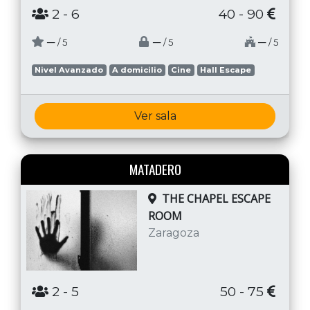
2
- 6
40 - 90
─
─
─
/ 5
/ 5
/ 5
Nivel Avanzado
A domicilio
Cine
Hall Escape
Ver sala
MATADERO
THE CHAPEL ESCAPE
ROOM
Zaragoza
2
- 5
50 - 75