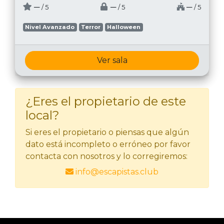
─
─
─
/ 5
/ 5
/ 5
Nivel Avanzado
Terror
Halloween
Ver sala
¿Eres el propietario de este
local?
Si eres el propietario o piensas que algún
dato está incompleto o erróneo por favor
contacta con nosotros y lo corregiremos:
info@escapistas.club