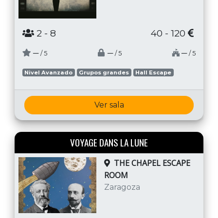
2
- 8
40 - 120
─
─
─
/ 5
/ 5
/ 5
Nivel Avanzado
Grupos grandes
Hall Escape
Ver sala
VOYAGE DANS LA LUNE
THE CHAPEL ESCAPE
ROOM
Zaragoza