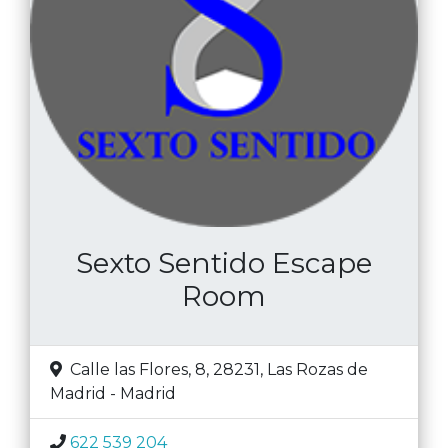
Sexto Sentido Escape
Room
Calle las Flores, 8, 28231
,
Las Rozas de
Madrid
-
Madrid
622 539 204