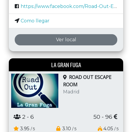
https://www.facebook.com/Road-Out-Escape-Room-100586328019025/
Como llegar
Ver local
LA GRAN FUGA
ROAD OUT ESCAPE
ROOM
Madrid
2
- 6
50 - 96
3.95
3.10
4.05
/ 5
/ 5
/ 5