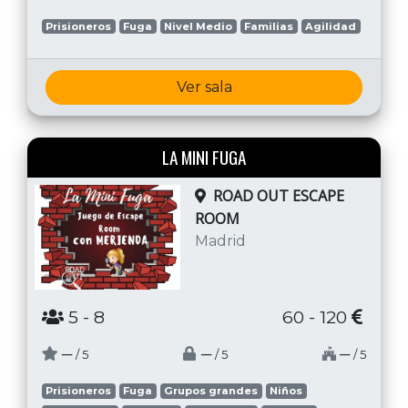
Prisioneros
Fuga
Nivel Medio
Familias
Agilidad
Ver sala
LA MINI FUGA
ROAD OUT ESCAPE
ROOM
Madrid
5
- 8
60 - 120
─
─
─
/ 5
/ 5
/ 5
Prisioneros
Fuga
Grupos grandes
Niños