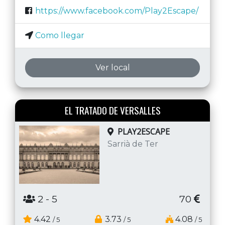
https://www.facebook.com/Play2Escape/
Como llegar
Ver local
EL TRATADO DE VERSALLES
PLAY2ESCAPE
Sarrià de Ter
2
- 5
70
4.42
3.73
4.08
/ 5
/ 5
/ 5